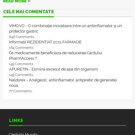
READ MORE
CELE MAI COMENTATE
VIMOVO - O combinație inovatoare între un antiinflamator și un
protector gastric
646 Comments
Informații REZIDENȚIAT 2011 FARMACIE
164 Comments
Ce medicamente beneficiaza de reducerea Cardului
PharmAccess ?
149 Comments
APURETIN - Elimina excesul de apa din organism
149 Comments
Naldorex - Analgezic, antiinflamator, antipiretic de generatie
noua
77 Comments
LINKS
Centrala Murala