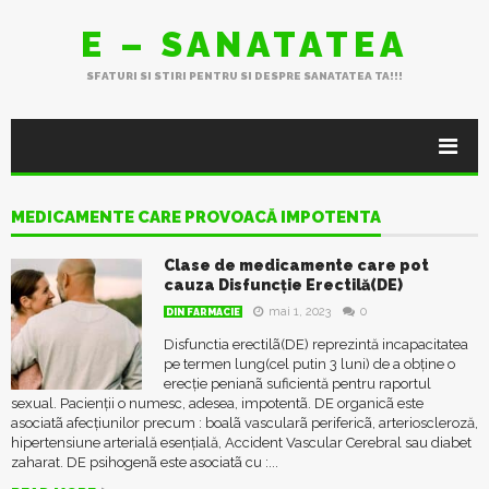
E – SANATATEA
SFATURI SI STIRI PENTRU SI DESPRE SANATATEA TA!!!
MEDICAMENTE CARE PROVOACĂ IMPOTENTA
Clase de medicamente care pot
cauza Disfuncție Erectilă(DE)
mai 1, 2023
0
DIN FARMACIE
Disfunctia erectilã(DE) reprezintă incapacitatea
pe termen lung(cel putin 3 luni) de a obține o
erecție penianã suficientă pentru raportul
sexual. Pacienții o numesc, adesea, impotentã. DE organicã este
asociatã afecțiunilor precum : boalã vascularã perifericã, arterioscleroză,
hipertensiune arterială esențială, Accident Vascular Cerebral sau diabet
zaharat. DE psihogenã este asociatã cu :...