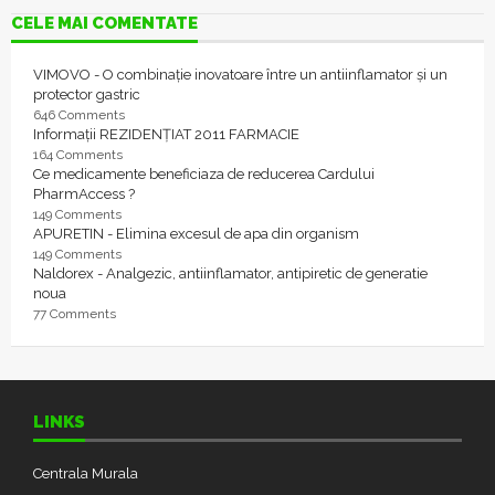
CELE MAI COMENTATE
VIMOVO - O combinație inovatoare între un antiinflamator și un
protector gastric
646 Comments
Informații REZIDENȚIAT 2011 FARMACIE
164 Comments
Ce medicamente beneficiaza de reducerea Cardului
PharmAccess ?
149 Comments
APURETIN - Elimina excesul de apa din organism
149 Comments
Naldorex - Analgezic, antiinflamator, antipiretic de generatie
noua
77 Comments
LINKS
Centrala Murala