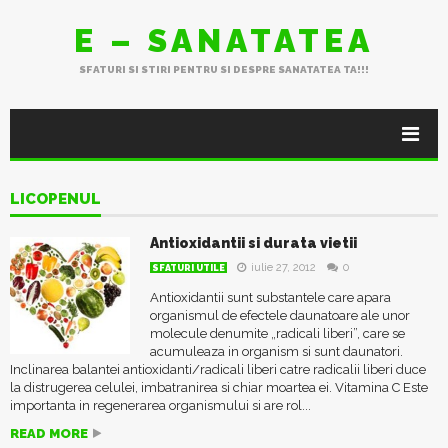
E – SANATATEA
SFATURI SI STIRI PENTRU SI DESPRE SANATATEA TA!!!
LICOPENUL
Antioxidantii si durata vietii
iulie 27, 2012
0
SFATURI UTILE
Antioxidantii sunt substantele care apara
organismul de efectele daunatoare ale unor
molecule denumite „radicali liberi”, care se
acumuleaza in organism si sunt daunatori.
Inclinarea balantei antioxidanti/radicali liberi catre radicalii liberi duce
la distrugerea celulei, imbatranirea si chiar moartea ei. Vitamina C Este
importanta in regenerarea organismului si are rol...
READ MORE