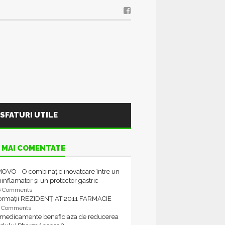
SFATURI UTILE
 MAI COMENTATE
OVO - O combinație inovatoare între un
iinflamator și un protector gastric
6 Comments
formații REZIDENȚIAT 2011 FARMACIE
4 Comments
 medicamente beneficiaza de reducerea