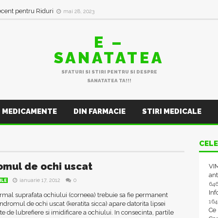
ecent pentru Riduri
mai 28, 2023
E –
SANATATEA
SFATURI SI STIRI PENTRU SI DESPRE
SANATATEA TA!!!
MEDICAMENTE
DIN FARMACIE
STIRI MEDICALE
CELE
omul de ochi uscat
VIM
ant
ianuarie 17, 2012
0
ILE
64
In
mal suprafata ochiului (corneea) trebuie sa fie permanent
16
dromul de ochi uscat (keratita sicca) apare datorita lipsei
Ce
e de lubrefiere si imidificare a ochiului. In consecinta, partile