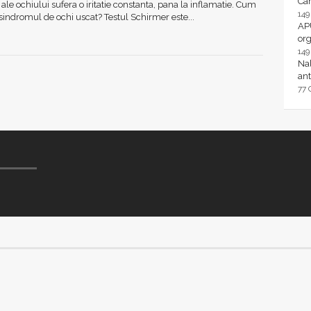
Ca
 ale ochiului sufera o iritatie constanta, pana la inflamatie. Cum
14
indromul de ochi uscat? Testul Schirmer este...
AP
or
14
Nal
ant
77