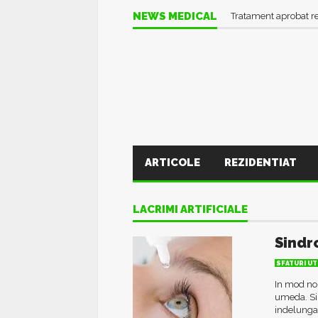
NEWS MEDICAL
Tratament aprobat r
ARTICOLE
REZIDENTIAT
LACRIMI ARTIFICIALE
Sindr
SFATURI UT
In mod nor
umeda. Sin
indelungat