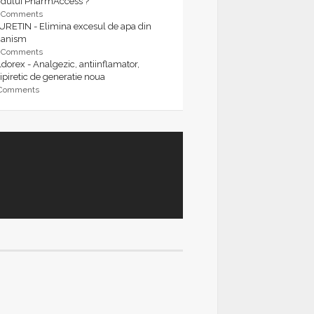
rdului PharmAccess ?
9 Comments
URETIN - Elimina excesul de apa din
ganism
9 Comments
dorex - Analgezic, antiinflamator,
ipiretic de generatie noua
 Comments