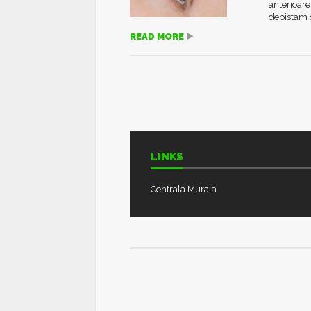
anterioare
depistam s
READ MORE
LINKS
Centrala Murala