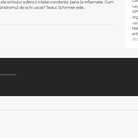
Ca
 ale ochiului sufera o iritatie constanta, pana la inflamatie. Cum
14
indromul de ochi uscat? Testul Schirmer este...
AP
or
14
Nal
ant
77