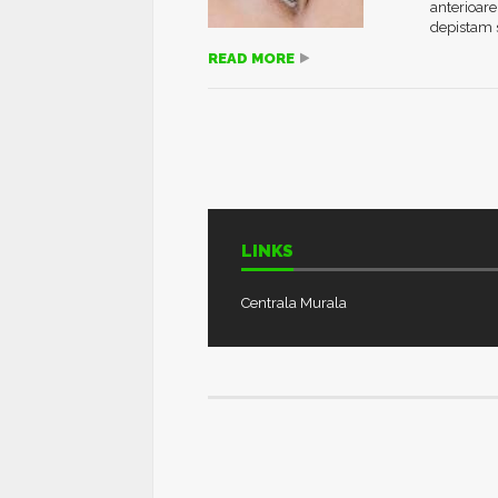
anterioare
depistam s
READ MORE
LINKS
Centrala Murala