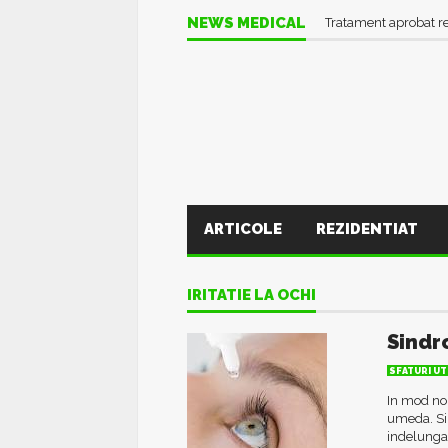
NEWS MEDICAL
Tratament aprobat r
ARTICOLE
REZIDENTIAT
IRITATIE LA OCHI
Sindr
SFATURI UT
In mod nor
umeda. Sin
indelungat