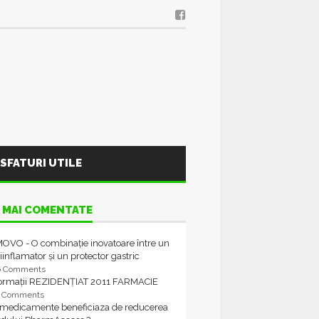
SFATURI UTILE
 MAI COMENTATE
OVO - O combinație inovatoare între un
iinflamator și un protector gastric
6 Comments
formații REZIDENȚIAT 2011 FARMACIE
4 Comments
 medicamente beneficiaza de reducerea