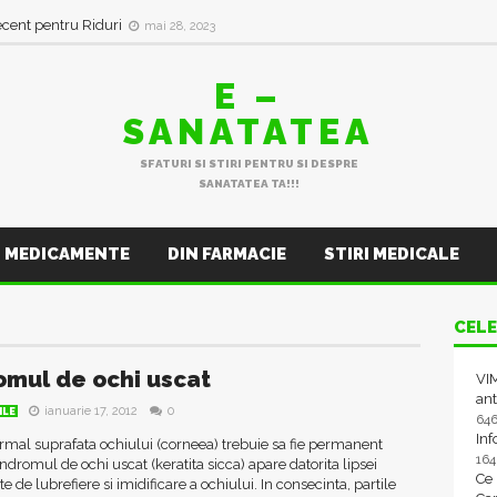
ecent pentru Riduri
mai 28, 2023
E –
SANATATEA
SFATURI SI STIRI PENTRU SI DESPRE
SANATATEA TA!!!
MEDICAMENTE
DIN FARMACIE
STIRI MEDICALE
CELE
omul de ochi uscat
VIM
ant
ianuarie 17, 2012
0
ILE
64
In
mal suprafata ochiului (corneea) trebuie sa fie permanent
16
dromul de ochi uscat (keratita sicca) apare datorita lipsei
Ce
e de lubrefiere si imidificare a ochiului. In consecinta, partile