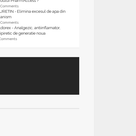
rdului PharmAccess ?
9 Comments
URETIN - Elimina excesul de apa din
ganism
9 Comments
dorex - Analgezic, antiinflamator,
ipiretic de generatie noua
 Comments