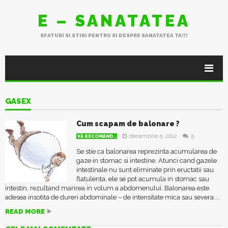
E – SANATATEA
SFATURI SI STIRI PENTRU SI DESPRE SANATATEA TA!!!
GASEX
Cum scapam de balonare ?
decembrie 5, 2012
5
VĂ RECOMAND..
Se stie ca balonarea reprezinta acumularea de
gaze in stomac si intestine. Atunci cand gazele
intestinale nu sunt eliminate prin eructatii sau
flatulenta, ele se pot acumula in stomac sau
intestin, rezultand marirea in volum a abdomenului. Balonarea este
adesea insotita de dureri abdominale – de intensitate mica sau severa....
READ MORE