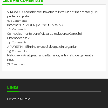
CELE MAI COMENTATE
VIMOVO - O combinație inovatoare între un antiinflamator și un
protector gastric
646 Comments
Informații REZIDENȚIAT 2011 FARMACIE
164 Comments
Ce medicamente beneficiaza de reducerea Cardului
PharmAccess ?
149 Comments
APURETIN - Elimina excesul de apa din organism
149 Comments
Naldorex - Analgezic, antiinflamator, antipiretic de generatie
noua
77 Comments
LINKS
Centrala Murala