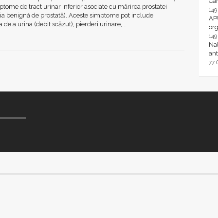
Ca
mptome de tract urinar inferior asociate cu mărirea prostatei
14
ia benignă de prostată). Aceste simptome pot include:
AP
a de a urina (debit scăzut), pierderi urinare,...
or
14
Nal
ant
77