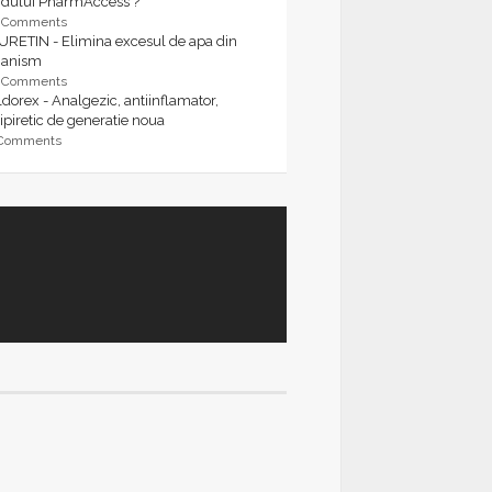
rdului PharmAccess ?
9 Comments
URETIN - Elimina excesul de apa din
ganism
9 Comments
dorex - Analgezic, antiinflamator,
ipiretic de generatie noua
 Comments