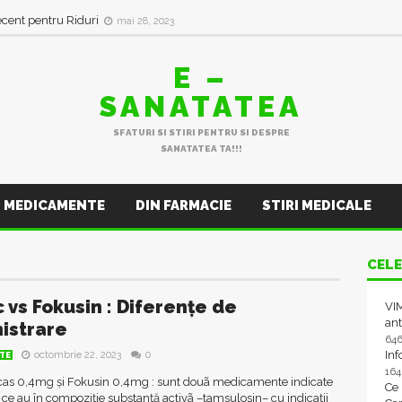
ecent pentru Riduri
mai 28, 2023
E –
SANATATEA
SFATURI SI STIRI PENTRU SI DESPRE
SANATATEA TA!!!
MEDICAMENTE
DIN FARMACIE
STIRI MEDICALE
CELE
 vs Fokusin : Diferenţe de
VIM
ant
istrare
64
In
octombrie 22, 2023
0
TE
16
as 0,4mg și Fokusin 0,4mg : sunt douã medicamente indicate
Ce
, ce au în compoziție substanță activã –tamsulosin– cu indicații