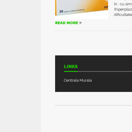
în : cu si
(hiperplaz
dificultate
READ MORE
LINKS
Centrala Murala