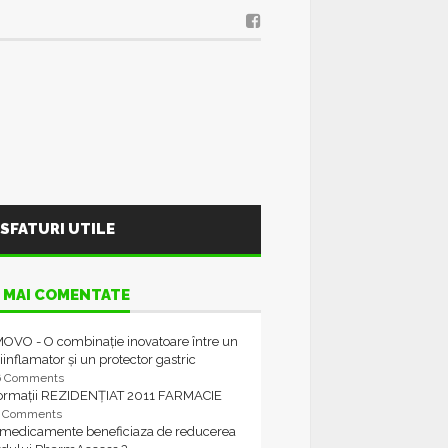
SFATURI UTILE
 MAI COMENTATE
OVO - O combinație inovatoare între un
iinflamator și un protector gastric
6 Comments
formații REZIDENȚIAT 2011 FARMACIE
4 Comments
 medicamente beneficiaza de reducerea