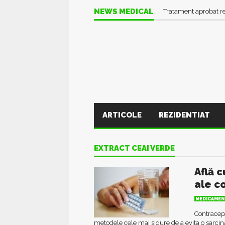
NEWS MEDICAL
Tratament aprobat r
ARTICOLE
REZIDENTIAT
EXTRACT CEAI VERDE
Află 
ale c
MEDICAMEN
Contracept
metodele cele mai sigure de a evita o sarcin