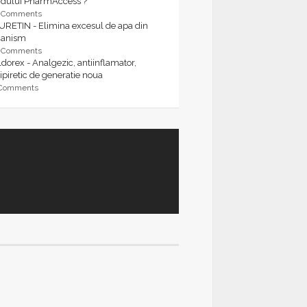
rdului PharmAccess ?
9 Comments
URETIN - Elimina excesul de apa din
ganism
9 Comments
dorex - Analgezic, antiinflamator,
ipiretic de generatie noua
 Comments