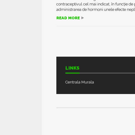
contraceptivul cel mai indicat, în funcție d
administrarea de hormoni unele efecte neplăc
READ MORE
LINKS
Centrala Murala