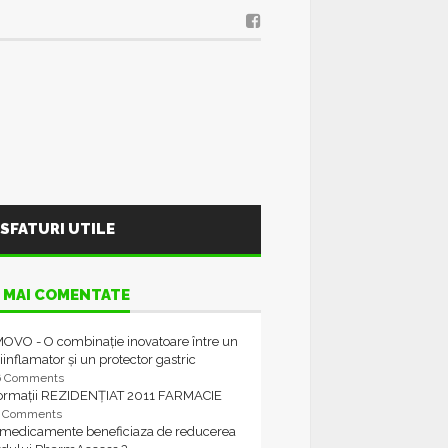
SFATURI UTILE
 MAI COMENTATE
OVO - O combinație inovatoare între un
iinflamator și un protector gastric
6 Comments
formații REZIDENȚIAT 2011 FARMACIE
4 Comments
 medicamente beneficiaza de reducerea