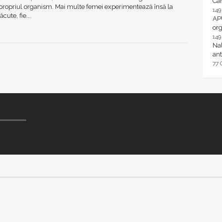
Ca
e propriul organism. Mai multe femei experimentează însă la
14
ute, fie...
AP
or
14
Nal
ant
77