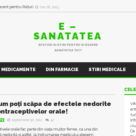
ecent pentru Riduri
mai 28, 2023
E –
SANATATEA
SFATURI SI STIRI PENTRU SI DESPRE
SANATATEA TA!!!
MEDICAMENTE
DIN FARMACIE
STIRI MEDICALE
CELE
cum poți scăpa de efectele nedorite
VIM
ant
ontraceptivelor orale!
64
In
septembrie 30, 2011
42
TE
16
ivele orale fac parte din viața multor femei, ca una din
Ce
ă nedorită și astfel, la îndrumarea medicului alegem