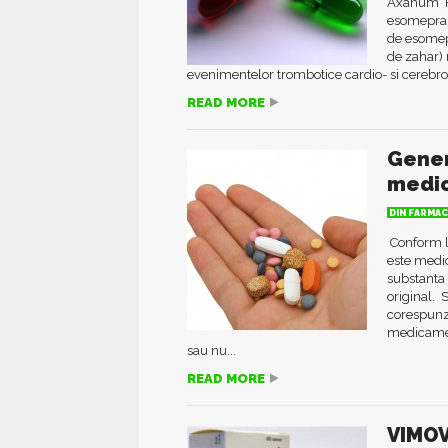
Axanum Fi
esomeprazo
de esomepr
de zahar)
evenimentelor trombotice cardio- si cerebrov
READ MORE
Gener
medi
DIN FARMAC
Conform l
este medic
substanta
original. 
corespunza
medicament
sau nu...
READ MORE
VIMOV