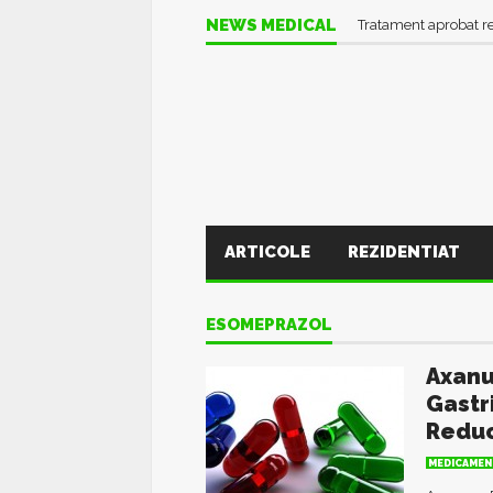
Informații UTILE în pl
NEWS MEDICAL
Tratament aprobat r
ARTICOLE
REZIDENTIAT
ESOMEPRAZOL
Axanu
Gastr
Redu
MEDICAMEN