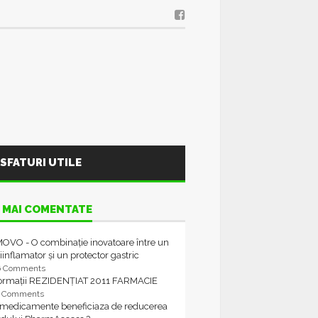
SFATURI UTILE
 MAI COMENTATE
OVO - O combinație inovatoare între un
iinflamator și un protector gastric
6 Comments
formații REZIDENȚIAT 2011 FARMACIE
4 Comments
 medicamente beneficiaza de reducerea