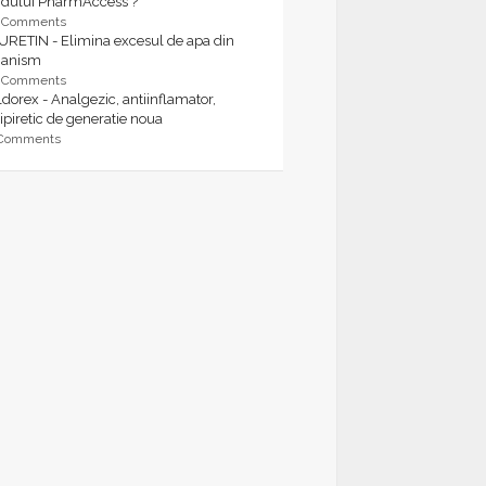
rdului PharmAccess ?
9 Comments
URETIN - Elimina excesul de apa din
ganism
9 Comments
dorex - Analgezic, antiinflamator,
ipiretic de generatie noua
 Comments