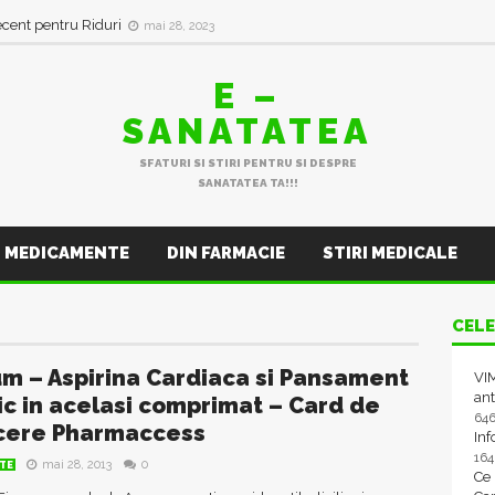
in val de Infecții Respiratorii
ianuarie 11, 2023
ecent pentru Riduri
mai 28, 2023
E –
SANATATEA
SFATURI SI STIRI PENTRU SI DESPRE
SANATATEA TA!!!
MEDICAMENTE
DIN FARMACIE
STIRI MEDICALE
CELE
m – Aspirina Cardiaca si Pansament
VIM
ant
ic in acelasi comprimat – Card de
64
cere Pharmaccess
In
16
mai 28, 2013
0
TE
Ce