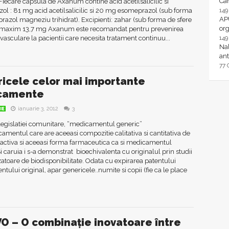
Ca
ecare capsula de Axanum contine acid acetilsalicilic si
l : 81 mg acid acetilsalicilic si 20 mg esomeprazol (sub forma
14
AP
azol magneziu trihidrat). Excipienti: zahar (sub forma de sfere
or
 maxim 13,7 mg Axanum este recomandat pentru prevenirea
asculare la pacientii care necesita tratament continuu...
14
Nal
ant
77
icele celor mai importante
camente
ianuarie 3, 2012
3
IE
egislatiei comunitare, “medicamentul generic”
amentul care are aceeasi compozitie calitativa si cantitativa de
 activa si aceeasi forma farmaceutica ca si medicamentul
Si caruia i s-a demonstrat bioechivalenta cu originalul prin studii
toare de biodisponibilitate. Odata cu expirarea patentului
ului original, apar genericele..numite si copii (fie ca le place
O – O combinație inovatoare între