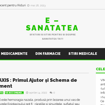
ecent pentru Riduri
mai 28, 2023
E –
SANATATEA
SFATURI SI STIRI PENTRU SI DESPRE
SANATATEA TA!!!
MEDICAMENTE
DIN FARMACIE
STIRI MEDICALE
CELE
AXIS : Primul Ajutor și Schema de
VIM
ant
ament
64
In
aprilie 14, 2022
0
TE
VĂ RECOMAND..
16
l este hemoragia nazala, produsă prin lezarea unui vas de
Ce
ele Epistaxisului pot fi : răcelile și sinuzitele, suflatul sau