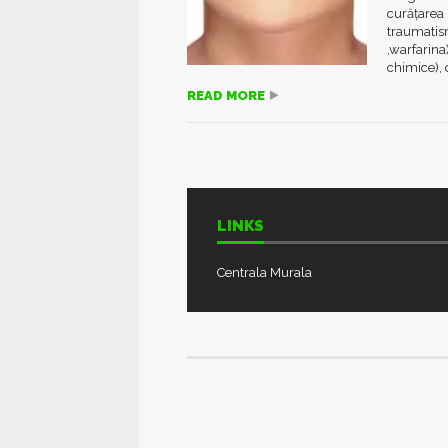
curățarea 
traumatism
,warfarina
chimice), d
READ MORE
LINKS
Centrala Murala