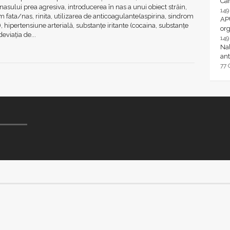
Ca
nasului prea agresiva, introducerea în nas a unui obiect străin,
14
 fata/nas, rinita, utilizarea de anticoagulante(aspirina, sindrom
AP
), hipertensiune arterială, substanțe iritante (cocaina, substanțe
or
eviația de...
14
Nal
ant
77