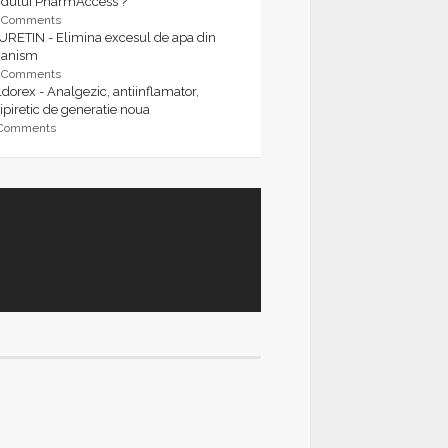
rdului PharmAccess ?
9 Comments
URETIN - Elimina excesul de apa din
ganism
9 Comments
dorex - Analgezic, antiinflamator,
ipiretic de generatie noua
 Comments