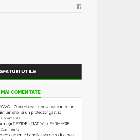
SFATURI UTILE
 MAI COMENTATE
OVO - O combinație inovatoare între un
iinflamator și un protector gastric
6 Comments
formații REZIDENȚIAT 2011 FARMACIE
4 Comments
 medicamente beneficiaza de reducerea