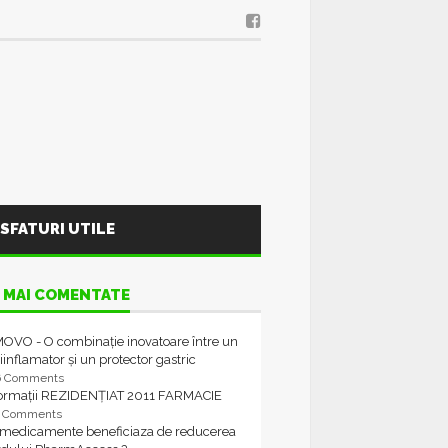
SFATURI UTILE
 MAI COMENTATE
OVO - O combinație inovatoare între un
iinflamator și un protector gastric
6 Comments
formații REZIDENȚIAT 2011 FARMACIE
4 Comments
 medicamente beneficiaza de reducerea