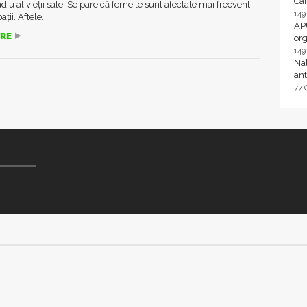
Ca
diu al vieții sale .Se pare că femeile sunt afectate mai frecvent
14
ții. Aftele...
AP
RE
or
14
Nal
ant
77