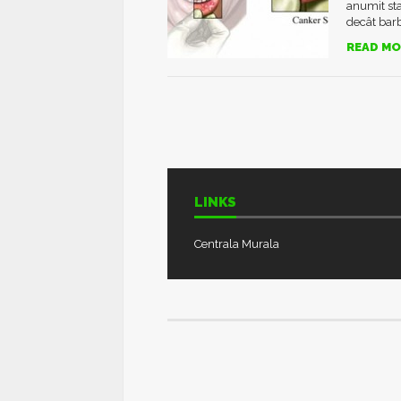
anumit sta
decât barba
READ MO
LINKS
Centrala Murala