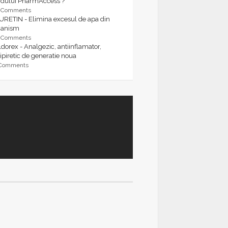
rdului PharmAccess ?
9 Comments
URETIN - Elimina excesul de apa din
ganism
9 Comments
dorex - Analgezic, antiinflamator,
ipiretic de generatie noua
 Comments