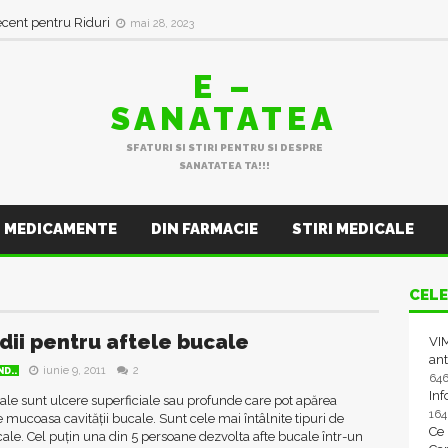
ecent pentru Riduri
mai 28, 2023
E –
SANATATEA
SFATURI SI STIRI PENTRU SI DESPRE
SANATATEA TA!!!
MEDICAMENTE
DIN FARMACIE
STIRI MEDICALE
CELE
ii pentru aftele bucale
VIM
ant
iunie 9, 2011
2
D..
64
In
ale sunt ulcere superficiale sau profunde care pot apărea
16
 mucoasa cavității bucale. Sunt cele mai întâlnite tipuri de
Ce
ale. Cel puțin una din 5 persoane dezvolta afte bucale într-un