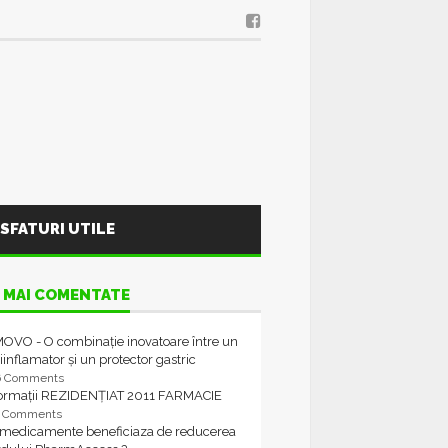
SFATURI UTILE
 MAI COMENTATE
OVO - O combinație inovatoare între un
iinflamator și un protector gastric
6 Comments
formații REZIDENȚIAT 2011 FARMACIE
4 Comments
 medicamente beneficiaza de reducerea