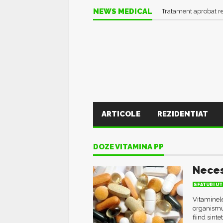
NEWS MEDICAL
Tratament aprobat r
ARTICOLE
REZIDENTIAT
DOZE VITAMINA PP
Neces
SFATURI UT
Vitaminel
organismul
fiind sint