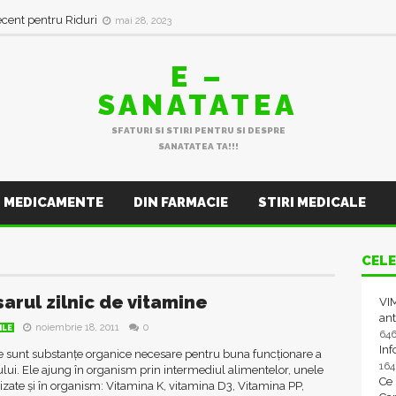
ecent pentru Riduri
mai 28, 2023
E –
SANATATEA
SFATURI SI STIRI PENTRU SI DESPRE
SANATATEA TA!!!
MEDICAMENTE
DIN FARMACIE
STIRI MEDICALE
CELE
arul zilnic de vitamine
VIM
ant
noiembrie 18, 2011
0
ILE
64
In
e sunt substanțe organice necesare pentru buna funcționare a
16
ui. Ele ajung în organism prin intermediul alimentelor, unele
Ce
etizate și în organism: Vitamina K, vitamina D3, Vitamina PP,