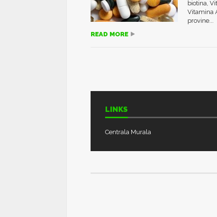
biotina, V
Vitamina A
provine...
READ MORE
LINKS
Centrala Murala