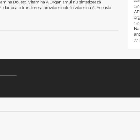
Ca
itamina B6, etc. Vitamina A Organismul nu sintetizează
14
, dar poate transforma provitaminele în vitamina A. Aceasta
AP
or
14
Nal
ant
77