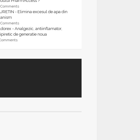
rdului PharmAccess ?
9 Comments
URETIN - Elimina excesul de apa din
ganism
9 Comments
dorex - Analgezic, antiinflamator,
ipiretic de generatie noua
 Comments