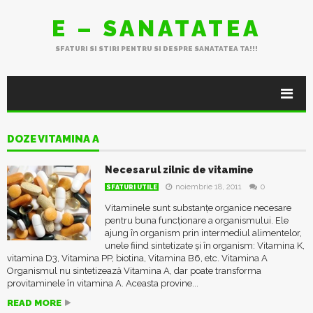
E – SANATATEA
SFATURI SI STIRI PENTRU SI DESPRE SANATATEA TA!!!
DOZE VITAMINA A
Necesarul zilnic de vitamine
noiembrie 18, 2011
0
SFATURI UTILE
Vitaminele sunt substanțe organice necesare
pentru buna funcționare a organismului. Ele
ajung în organism prin intermediul alimentelor,
unele fiind sintetizate și în organism: Vitamina K,
vitamina D3, Vitamina PP, biotina, Vitamina B6, etc. Vitamina A
Organismul nu sintetizează Vitamina A, dar poate transforma
provitaminele în vitamina A. Aceasta provine...
READ MORE