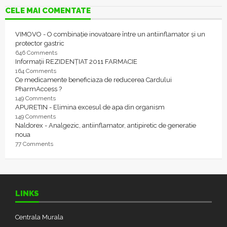
CELE MAI COMENTATE
VIMOVO - O combinație inovatoare între un antiinflamator și un
protector gastric
646 Comments
Informații REZIDENȚIAT 2011 FARMACIE
164 Comments
Ce medicamente beneficiaza de reducerea Cardului
PharmAccess ?
149 Comments
APURETIN - Elimina excesul de apa din organism
149 Comments
Naldorex - Analgezic, antiinflamator, antipiretic de generatie
noua
77 Comments
LINKS
Centrala Murala