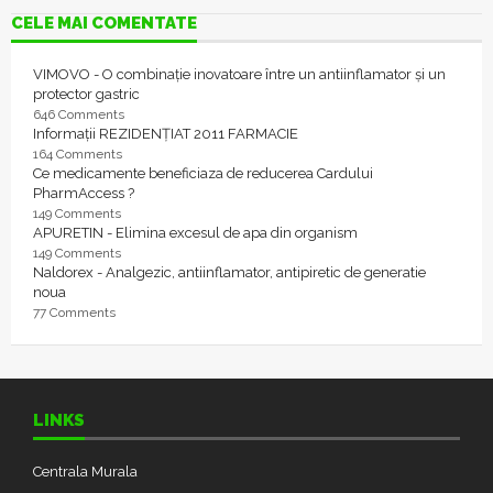
CELE MAI COMENTATE
VIMOVO - O combinație inovatoare între un antiinflamator și un
protector gastric
646 Comments
Informații REZIDENȚIAT 2011 FARMACIE
164 Comments
Ce medicamente beneficiaza de reducerea Cardului
PharmAccess ?
149 Comments
APURETIN - Elimina excesul de apa din organism
149 Comments
Naldorex - Analgezic, antiinflamator, antipiretic de generatie
noua
77 Comments
LINKS
Centrala Murala