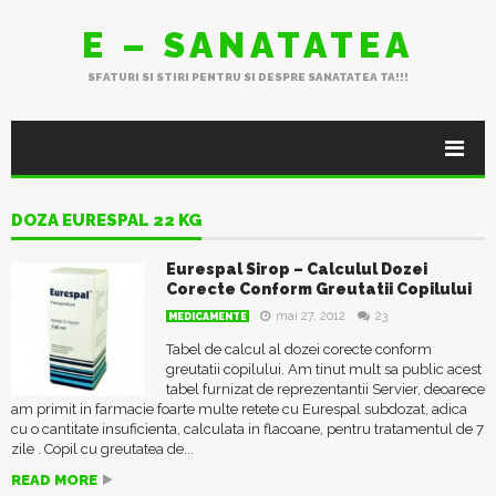
E – SANATATEA
SFATURI SI STIRI PENTRU SI DESPRE SANATATEA TA!!!
DOZA EURESPAL 22 KG
Eurespal Sirop – Calculul Dozei
Corecte Conform Greutatii Copilului
mai 27, 2012
23
MEDICAMENTE
Tabel de calcul al dozei corecte conform
greutatii copilului. Am tinut mult sa public acest
tabel furnizat de reprezentantii Servier, deoarece
am primit in farmacie foarte multe retete cu Eurespal subdozat, adica
cu o cantitate insuficienta, calculata in flacoane, pentru tratamentul de 7
zile . Copil cu greutatea de...
READ MORE