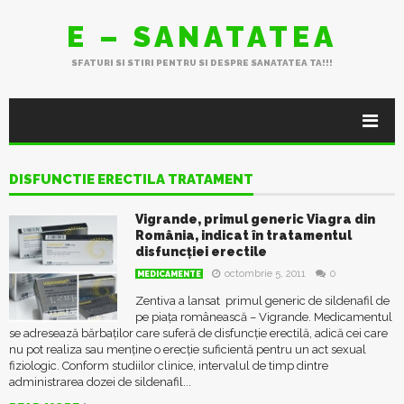
E – SANATATEA
SFATURI SI STIRI PENTRU SI DESPRE SANATATEA TA!!!
DISFUNCTIE ERECTILA TRATAMENT
Vigrande, primul generic Viagra din
România, indicat în tratamentul
disfuncţiei erectile
octombrie 5, 2011
0
MEDICAMENTE
Zentiva a lansat primul generic de sildenafil de
pe piaţa românească – Vigrande. Medicamentul
se adresează bărbaţilor care suferă de disfuncţie erectilă, adică cei care
nu pot realiza sau menţine o erecţie suficientă pentru un act sexual
fiziologic. Conform studiilor clinice, intervalul de timp dintre
administrarea dozei de sildenafil...