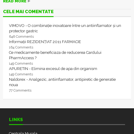
READ MORE
CELE MAI COMENTATE
VIMOVO - O combinație inovatoare între un antiinflamator și un
protector gastric
646 Comments
Informații REZIDENȚIAT 2011 FARMACIE
164 Comments
Ce medicamente beneficiaza de reducerea Cardului
PharmAccess ?
149 Comments
APURETIN - Elimina excesul de apa din organism
149 Comments
Naldorex - Analgezic, antiinflamator, antipiretic de generatie
noua
77 Comments
LINKS
Centrala Murala