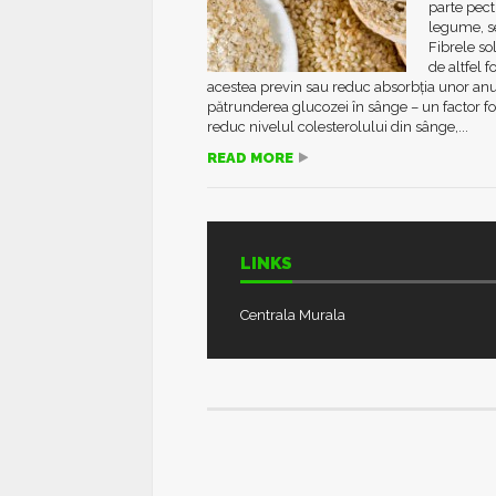
parte pect
legume, se
Fibrele sol
de altfel 
acestea previn sau reduc absorbția unor anu
pătrunderea glucozei în sânge – un factor f
reduc nivelul colesterolului din sânge,...
READ MORE
LINKS
Centrala Murala