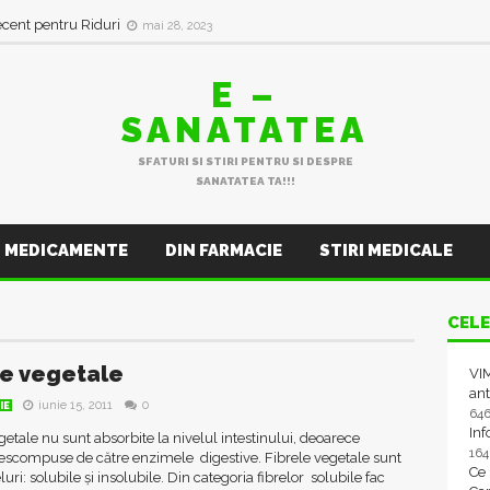
ecent pentru Riduri
mai 28, 2023
E –
SANATATEA
SFATURI SI STIRI PENTRU SI DESPRE
SANATATEA TA!!!
MEDICAMENTE
DIN FARMACIE
STIRI MEDICALE
CELE
le vegetale
VIM
ant
iunie 15, 2011
0
IE
64
In
getale nu sunt absorbite la nivelul intestinului, deoarece
16
descompuse de către enzimele digestive. Fibrele vegetale sunt
Ce
uri: solubile și insolubile. Din categoria fibrelor solubile fac