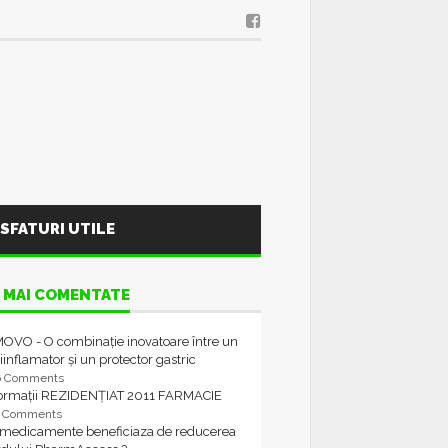
SFATURI UTILE
 MAI COMENTATE
OVO - O combinație inovatoare între un
iinflamator și un protector gastric
6 Comments
formații REZIDENȚIAT 2011 FARMACIE
4 Comments
 medicamente beneficiaza de reducerea