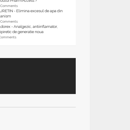
rdului PharmAccess ?
9 Comments
URETIN - Elimina excesul de apa din
ganism
9 Comments
dorex - Analgezic, antiinflamator,
ipiretic de generatie noua
 Comments