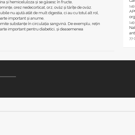
Ca
ina și hemiceluloza și se găsesc în fructe,
14
mințe, orez nedecorticat, orz, ovăz și tărîțe de ovăz.
AP
ubile nu ajută atât de mult digestia, ci au cu totul alt rol,
or
foarte important și anume,
14
mite substanțe în circulația sangvină. De exemplu, rețin
Nal
oarte important pentru diabetici, și deasemenea
ant
77