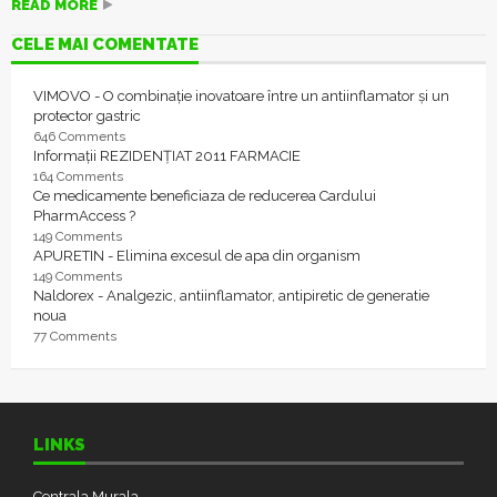
READ MORE
CELE MAI COMENTATE
VIMOVO - O combinație inovatoare între un antiinflamator și un
protector gastric
646 Comments
Informații REZIDENȚIAT 2011 FARMACIE
164 Comments
Ce medicamente beneficiaza de reducerea Cardului
PharmAccess ?
149 Comments
APURETIN - Elimina excesul de apa din organism
149 Comments
Naldorex - Analgezic, antiinflamator, antipiretic de generatie
noua
77 Comments
LINKS
Centrala Murala