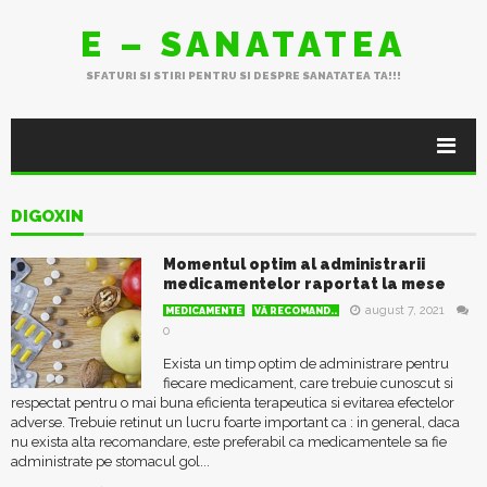
E – SANATATEA
SFATURI SI STIRI PENTRU SI DESPRE SANATATEA TA!!!
DIGOXIN
Momentul optim al administrarii
medicamentelor raportat la mese
august 7, 2021
MEDICAMENTE
VĂ RECOMAND..
0
Exista un timp optim de administrare pentru
fiecare medicament, care trebuie cunoscut si
respectat pentru o mai buna eficienta terapeutica si evitarea efectelor
adverse. Trebuie retinut un lucru foarte important ca : in general, daca
nu exista alta recomandare, este preferabil ca medicamentele sa fie
administrate pe stomacul gol...