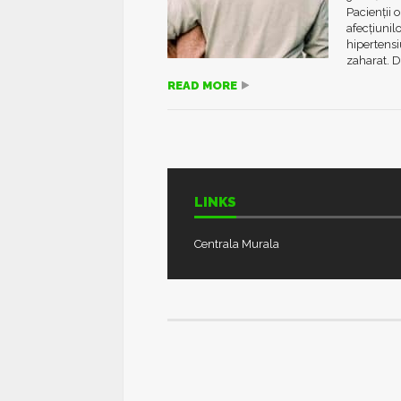
Pacienții 
afecțiunil
hipertensi
zaharat. D
READ MORE
LINKS
Centrala Murala