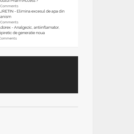
rdului PharmAccess ?
9 Comments
URETIN - Elimina excesul de apa din
ganism
9 Comments
dorex - Analgezic, antiinflamator,
ipiretic de generatie noua
 Comments