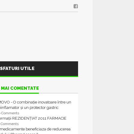
SFATURI UTILE
 MAI COMENTATE
OVO - O combinație inovatoare între un
iinflamator și un protector gastric
6 Comments
formații REZIDENȚIAT 2011 FARMACIE
4 Comments
 medicamente beneficiaza de reducerea