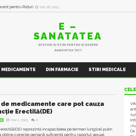
ecent pentru Riduri
mai 28, 2023
E –
SANATATEA
SFATURI SI STIRI PENTRU SI DESPRE
SANATATEA TA!!!
MEDICAMENTE
DIN FARMACIE
STIRI MEDICALE
CELE
 de medicamente care pot cauza
VIM
ant
cție Erectilă(DE)
64
In
mai 1, 2023
0
IE
16
 erectilã(DE) reprezintă incapacitatea pe termen lung(cel putin
Ce
 a obține o erecție penianã suficientă pentru raportul sexual.