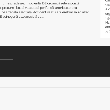
Ca
o numesc, adesea, impotentã. DE organicã este asociatã
14
or precum : boalã vascularã perifericã, arterioscleroză,
AP
une arterială esențială, Accident Vascular Cerebral sau diabet
or
E psihogenã este asociatã cu :...
14
Nal
ant
77