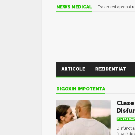
NEWS MEDICAL
Tratament aprobat r
ARTICOLE
REZIDENTIAT
DIGOXIN IMPOTENTA
Clase
Disfun
DIN FARMAC
Disfunctia
3 luni) de