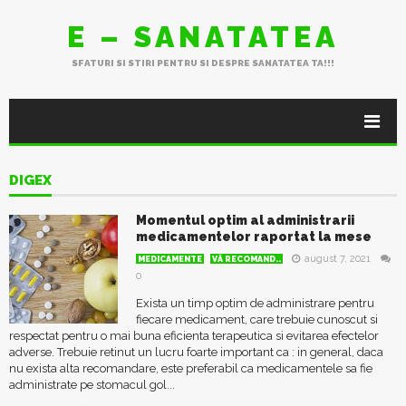
E – SANATATEA
SFATURI SI STIRI PENTRU SI DESPRE SANATATEA TA!!!
DIGEX
Momentul optim al administrarii
medicamentelor raportat la mese
august 7, 2021
MEDICAMENTE
VĂ RECOMAND..
0
Exista un timp optim de administrare pentru
fiecare medicament, care trebuie cunoscut si
respectat pentru o mai buna eficienta terapeutica si evitarea efectelor
adverse. Trebuie retinut un lucru foarte important ca : in general, daca
nu exista alta recomandare, este preferabil ca medicamentele sa fie
administrate pe stomacul gol...