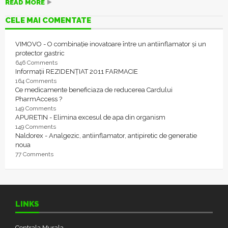
READ MORE
CELE MAI COMENTATE
VIMOVO - O combinație inovatoare între un antiinflamator și un
protector gastric
646 Comments
Informații REZIDENȚIAT 2011 FARMACIE
164 Comments
Ce medicamente beneficiaza de reducerea Cardului
PharmAccess ?
149 Comments
APURETIN - Elimina excesul de apa din organism
149 Comments
Naldorex - Analgezic, antiinflamator, antipiretic de generatie
noua
77 Comments
LINKS
Centrala Murala