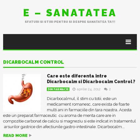
E – SANATATEA
SFATURI SI STIRI PENTRU SI DESPRE SANATATEA TA!!!
DICARBOCALM CONTROL
Care este diferenta intre
Dicarbocalm si Dicarbocalm Control ?
aprilie 24, 2012
2
DIN FARMACIE
Dicarbocalmul, il stim cu totii, este un
medicament romanesc, care exista de foarte
multi ani in farmaciile din tara noastra. Acesta
este un preparat farmaceutic cu aroma de menta care are in
compozitie carbonat de calciu si magneziu si este indicat in tratamentul
arsurilor gastrice din afectiunile gastro-intestinale. Dicarbocalm...
READ MORE