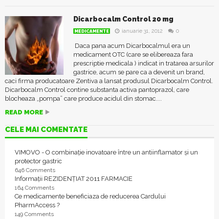
Dicarbocalm Control 20 mg
ianuarie 31, 2012
0
MEDICAMENTE
Daca pana acum Dicarbocalmul era un
medicament OTC (care se elibereaza fara
prescriptie medicala ) indicat in tratarea arsurilor
gastrice, acum se pare ca a devenit un brand,
caci firma producatoare Zentiva a lansat produsul Dicarbocalm Control.
Dicarbocalm Control contine substanta activa pantoprazol, care
blocheaza „pompa” care produce acidul din stomac....
READ MORE
CELE MAI COMENTATE
VIMOVO - O combinație inovatoare între un antiinflamator și un
protector gastric
646 Comments
Informații REZIDENȚIAT 2011 FARMACIE
164 Comments
Ce medicamente beneficiaza de reducerea Cardului
PharmAccess ?
149 Comments