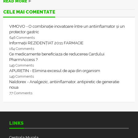
READ MORE
CELE MAI COMENTATE
VIMOVO - O combinație inovatoare între un antiinflamator și un
protector gastric
646 Comments
Informații REZIDENȚIAT 2011 FARMACIE
164 Comments
Ce medicamente beneficiaza de reducerea Cardului
PharmAccess ?
149 Comments
APURETIN - Elimina excesul de apa din organism
149 Comments
Naldorex - Analgezic, antiinflamator, antipiretic de generatie
noua
77 Comments
LINKS
Centrala Murala