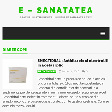
E – SANATATEA
SFATURI SI STIRI PENTRU SI DESPRE SANATATEA TA!!!
DIAREE COPII
SMECTIDRAL : Antidiareic si electroliti
in acelasi plic
iunie 11, 2018
0
MEDICAMENTE
Smectidral este un produs ce aduce in acelasi
plic un antidiareic (diosmectita-substanta din
Smecta) si electroliti-atat de necesari in a
suplimenta pierderile aparute in urma numeroaselor scaune diareice!
Smectidral este indicat in tratamentul diareei acute si cronice si al
simptomelor dureroase asociate cu afectiunile gastrointestinale. Cum se
administreaza? Adulti :...