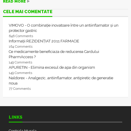
READ MORE
CELE MAI COMENTATE
VIMOVO - O combinație inovatoare între un antiinflamator și un
protector gastric
646 Comments
Informații REZIDENȚIAT 2011 FARMACIE
164 Comments
Ce medicamente beneficiaza de reducerea Cardului
PharmAccess ?
149 Comments
APURETIN - Elimina excesul de apa din organism
149 Comments
Naldorex - Analgezic, antiinflamator, antipiretic de generatie
noua
77 Comments
LINKS
Centrala Murala