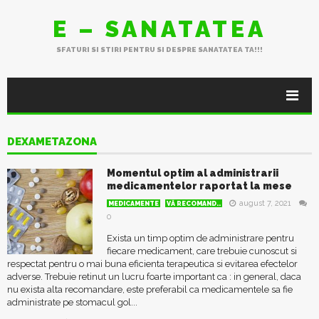
E – SANATATEA
SFATURI SI STIRI PENTRU SI DESPRE SANATATEA TA!!!
DEXAMETAZONA
Momentul optim al administrarii
medicamentelor raportat la mese
august 7, 2021
MEDICAMENTE
VĂ RECOMAND..
0
Exista un timp optim de administrare pentru
fiecare medicament, care trebuie cunoscut si
respectat pentru o mai buna eficienta terapeutica si evitarea efectelor
adverse. Trebuie retinut un lucru foarte important ca : in general, daca
nu exista alta recomandare, este preferabil ca medicamentele sa fie
administrate pe stomacul gol...