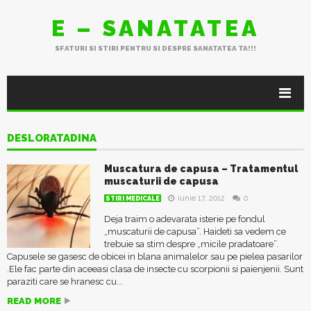
E – SANATATEA
SFATURI SI STIRI PENTRU SI DESPRE SANATATEA TA!!!
DESLORATADINA
Muscatura de capusa – Tratamentul
muscaturii de capusa
iunie 17, 2012
0
STIRI MEDICALE
Deja traim o adevarata isterie pe fondul
„muscaturii de capusa”. Haideti sa vedem ce
trebuie sa stim despre „micile pradatoare”.
Capusele se gasesc de obicei in blana animalelor sau pe pielea pasarilor
.Ele fac parte din aceeasi clasa de insecte cu scorpionii si paienjenii. Sunt
paraziti care se hranesc cu...
READ MORE