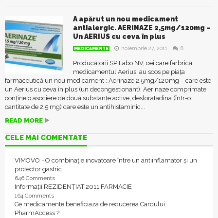
A apărut un nou medicament
antialergic. AERINAZE 2,5mg/120mg –
Un AERIUS cu ceva în plus
noiembrie 27, 2011
8
MEDICAMENTE
Producătorii SP Labo NV, cei care farbrică
medicamentul Aerius, au scos pe piața
farmaceutică un nou medicament : Aerinaze 2,5mg/120mg – care este
un Aerius cu ceva în plus (un decongestionant). Aerinaze comprimate
conține o asociere de două substanțe active, desloratadina (într-o
cantitate de 2,5 mg) care este un antihistaminic...
READ MORE
CELE MAI COMENTATE
VIMOVO - O combinație inovatoare între un antiinflamator și un
protector gastric
646 Comments
Informații REZIDENȚIAT 2011 FARMACIE
164 Comments
Ce medicamente beneficiaza de reducerea Cardului
PharmAccess ?