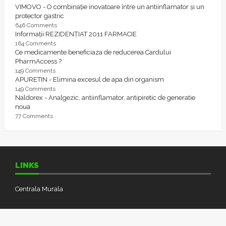
VIMOVO - O combinație inovatoare între un antiinflamator și un
protector gastric
646 Comments
Informații REZIDENȚIAT 2011 FARMACIE
164 Comments
Ce medicamente beneficiaza de reducerea Cardului
PharmAccess ?
149 Comments
APURETIN - Elimina excesul de apa din organism
149 Comments
Naldorex - Analgezic, antiinflamator, antipiretic de generatie
noua
77 Comments
LINKS
Centrala Murala