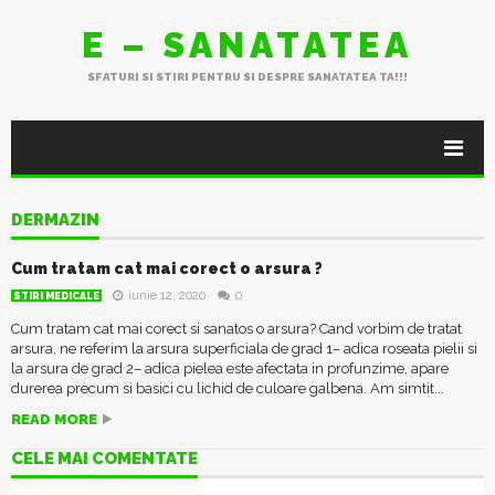
E – SANATATEA
SFATURI SI STIRI PENTRU SI DESPRE SANATATEA TA!!!
DERMAZIN
Cum tratam cat mai corect o arsura ?
iunie 12, 2020
0
STIRI MEDICALE
Cum tratam cat mai corect si sanatos o arsura? Cand vorbim de tratat
arsura, ne referim la arsura superficiala de grad 1– adica roseata pielii si
la arsura de grad 2– adica pielea este afectata in profunzime, apare
durerea precum si basici cu lichid de culoare galbena. Am simtit...
READ MORE
CELE MAI COMENTATE