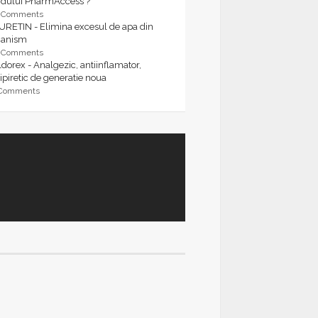
rdului PharmAccess ?
9 Comments
URETIN - Elimina excesul de apa din
ganism
9 Comments
dorex - Analgezic, antiinflamator,
ipiretic de generatie noua
 Comments