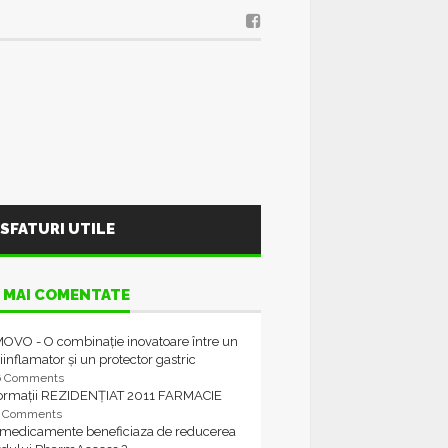
SFATURI UTILE
 MAI COMENTATE
OVO - O combinație inovatoare între un
iinflamator și un protector gastric
6 Comments
formații REZIDENȚIAT 2011 FARMACIE
4 Comments
 medicamente beneficiaza de reducerea