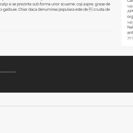
Ca
calp si se prezinta sub forma unor scuame, coji aspre, grase de
14
lb-galbuie. Chiar daca denumirea populara este de  crusta de
AP
or
14
Nal
ant
77