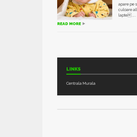
apare pe s
culoare a
lapte ,...
READ MORE
LINKS
Centrala Murala