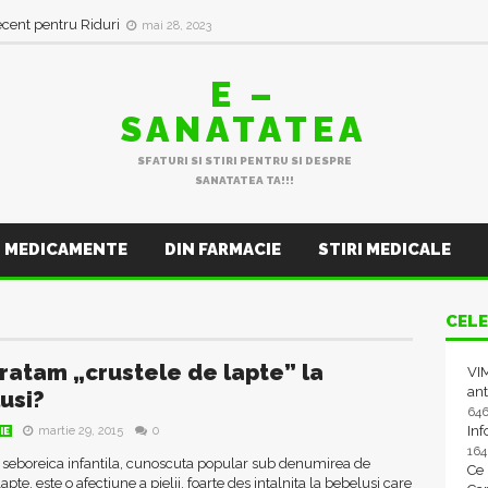
ecent pentru Riduri
mai 28, 2023
E –
SANATATEA
SFATURI SI STIRI PENTRU SI DESPRE
SANATATEA TA!!!
MEDICAMENTE
DIN FARMACIE
STIRI MEDICALE
CELE
ratam „crustele de lapte” la
VIM
ant
usi?
64
In
martie 29, 2015
0
IE
16
 seboreica infantila, cunoscuta popular sub denumirea de
Ce
apte, este o afectiune a pielii, foarte des intalnita la bebelusi care