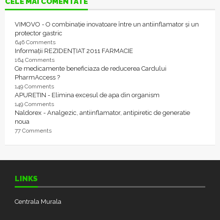
CELE MAI COMENTATE
VIMOVO - O combinație inovatoare între un antiinflamator și un
protector gastric
646 Comments
Informații REZIDENȚIAT 2011 FARMACIE
164 Comments
Ce medicamente beneficiaza de reducerea Cardului
PharmAccess ?
149 Comments
APURETIN - Elimina excesul de apa din organism
149 Comments
Naldorex - Analgezic, antiinflamator, antipiretic de generatie
noua
77 Comments
LINKS
Centrala Murala