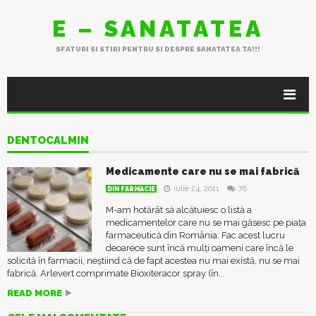
E – SANATATEA
SFATURI SI STIRI PENTRU SI DESPRE SANATATEA TA!!!
DENTOCALMIN
Medicamente care nu se mai fabrică
iulie 24, 2011
76
DIN FARMACIE
M-am hotărât să alcătuiesc o listă a
medicamentelor care nu se mai găsesc pe piața
farmaceutică din România. Fac acest lucru
deoarece sunt încă mulți oameni care încă le
solicită în farmacii, neștiind că de fapt acestea nu mai există, nu se mai
fabrică. Arlevert comprimate Bioxiteracor spray (în...
READ MORE