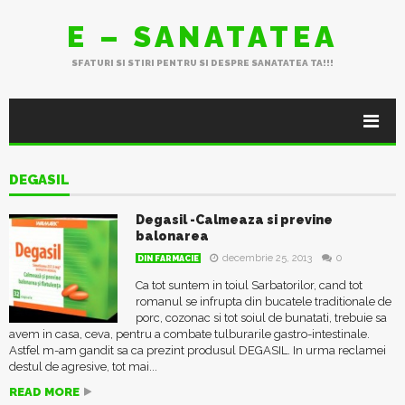
E – SANATATEA
SFATURI SI STIRI PENTRU SI DESPRE SANATATEA TA!!!
DEGASIL
Degasil -Calmeaza si previne
balonarea
decembrie 25, 2013
0
DIN FARMACIE
Ca tot suntem in toiul Sarbatorilor, cand tot
romanul se infrupta din bucatele traditionale de
porc, cozonac si tot soiul de bunatati, trebuie sa
avem in casa, ceva, pentru a combate tulburarile gastro-intestinale.
Astfel m-am gandit sa ca prezint produsul DEGASIL. In urma reclamei
destul de agresive, tot mai...
READ MORE