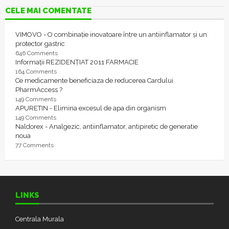
CELE MAI COMENTATE
VIMOVO - O combinație inovatoare între un antiinflamator și un
protector gastric
646 Comments
Informații REZIDENȚIAT 2011 FARMACIE
164 Comments
Ce medicamente beneficiaza de reducerea Cardului
PharmAccess ?
149 Comments
APURETIN - Elimina excesul de apa din organism
149 Comments
Naldorex - Analgezic, antiinflamator, antipiretic de generatie
noua
77 Comments
LINKS
Centrala Murala