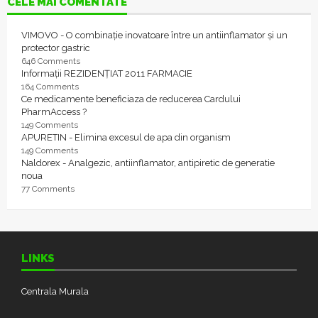
CELE MAI COMENTATE
VIMOVO - O combinație inovatoare între un antiinflamator și un
protector gastric
646 Comments
Informații REZIDENȚIAT 2011 FARMACIE
164 Comments
Ce medicamente beneficiaza de reducerea Cardului
PharmAccess ?
149 Comments
APURETIN - Elimina excesul de apa din organism
149 Comments
Naldorex - Analgezic, antiinflamator, antipiretic de generatie
noua
77 Comments
LINKS
Centrala Murala