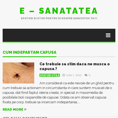
E – SANATATEA
SFATURI SI STIRI PENTRU SI DESPRE SANATATEA TA!!!
CUM INDEPARTAM CAPUSA
Ce trebuie sa stim daca ne musca o
capusa ?
iulie 1, 2012
0
SFATURI UTILE
Am considerat ca este nevoie de un ghid pentru
cum trebuie sa actionam in circumstanta in care suntem muscati de o
capusa, dat fiind faptul isteria creata, in special in massmedia de
posibilele boli raspandite de capuse. Odata ce am observat capusa
fixata pe corp, trebuie sa incercam indepartarea,...
READ MORE