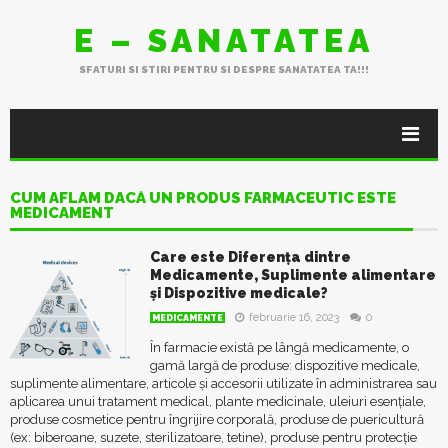
E – SANATATEA
SFATURI SI STIRI PENTRU SI DESPRE SANATATEA TA!!!
CUM AFLAM DACĂ UN PRODUS FARMACEUTIC ESTE
MEDICAMENT
Care este Diferența dintre
Medicamente, Suplimente alimentare
și Dispozitive medicale?
februarie 16, 2023
0
MEDICAMENTE
În farmacie există pe lângă medicamente, o
gamă largă de produse: dispozitive medicale,
suplimente alimentare, articole și accesorii utilizate în administrarea sau
aplicarea unui trata­ment medical, plante medicinale, uleiuri esențiale,
produse cosmetice pentru îngrijire corporală, produse de puericultură
(ex: biberoane, suzete, sterilizatoare, tetine), produse pentru protecție