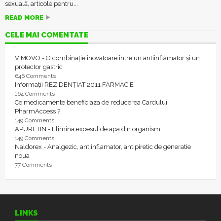
sexuală, articole pentru...
READ MORE
CELE MAI COMENTATE
VIMOVO - O combinație inovatoare între un antiinflamator și un
protector gastric
646 Comments
Informații REZIDENȚIAT 2011 FARMACIE
164 Comments
Ce medicamente beneficiaza de reducerea Cardului
PharmAccess ?
149 Comments
APURETIN - Elimina excesul de apa din organism
149 Comments
Naldorex - Analgezic, antiinflamator, antipiretic de generatie
noua
77 Comments
LINKS