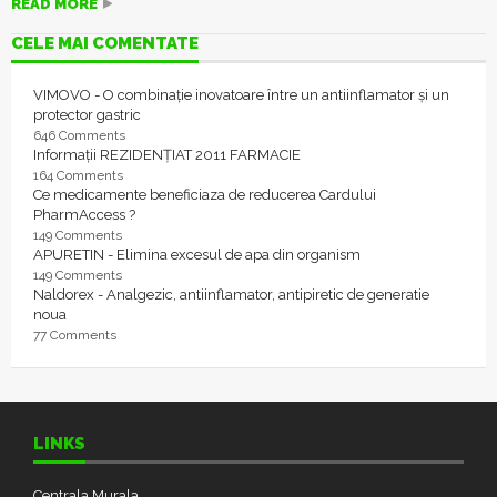
READ MORE
CELE MAI COMENTATE
VIMOVO - O combinație inovatoare între un antiinflamator și un
protector gastric
646 Comments
Informații REZIDENȚIAT 2011 FARMACIE
164 Comments
Ce medicamente beneficiaza de reducerea Cardului
PharmAccess ?
149 Comments
APURETIN - Elimina excesul de apa din organism
149 Comments
Naldorex - Analgezic, antiinflamator, antipiretic de generatie
noua
77 Comments
LINKS
Centrala Murala