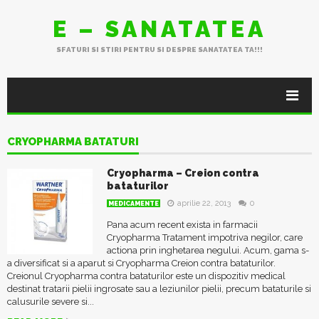
E – SANATATEA
SFATURI SI STIRI PENTRU SI DESPRE SANATATEA TA!!!
CRYOPHARMA BATATURI
Cryopharma – Creion contra
bataturilor
aprilie 22, 2013
0
MEDICAMENTE
Pana acum recent exista in farmacii
Cryopharma Tratament impotriva negilor, care
actiona prin inghetarea negului. Acum, gama s-
a diversificat si a aparut si Cryopharma Creion contra bataturilor.
Creionul Cryopharma contra bataturilor este un dispozitiv medical
destinat tratarii pielii ingrosate sau a leziunilor pielii, precum bataturile si
calusurile severe si...