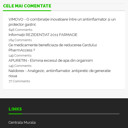
CELE MAI COMENTATE
VIMOVO - O combinație inovatoare între un antiinflamator și un
protector gastric
646 Comments
Informații REZIDENȚIAT 2011 FARMACIE
164 Comments
Ce medicamente beneficiaza de reducerea Cardului
PharmAccess ?
149 Comments
APURETIN - Elimina excesul de apa din organism
149 Comments
Naldorex - Analgezic, antiinflamator, antipiretic de generatie
noua
77 Comments
LINKS
Centrala Murala