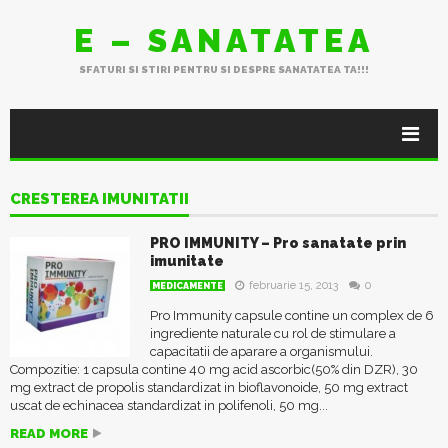
E – SANATATEA
SFATURI SI STIRI PENTRU SI DESPRE SANATATEA TA!!!
CRESTEREA IMUNITATII
PRO IMMUNITY – Pro sanatate prin
imunitate
februarie 15, 2013
0
MEDICAMENTE
Pro Immunity capsule contine un complex de 6
ingrediente naturale cu rol de stimulare a
capacitatii de aparare a organismului.
Compozitie: 1 capsula contine 40 mg acid ascorbic(50% din DZR), 30
mg extract de propolis standardizat in bioflavonoide, 50 mg extract
uscat de echinacea standardizat in polifenoli, 50 mg...
READ MORE