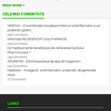
READ MORE
CELE MAI COMENTATE
VIMOVO - O combinație inovatoare între un antiinflamator și un
protector gastric
646 Comments
Informații REZIDENȚIAT 2011 FARMACIE
164 Comments
Ce medicamente beneficiaza de reducerea Cardului
PharmAccess ?
149 Comments
APURETIN - Elimina excesul de apa din organism
149 Comments
Naldorex - Analgezic, antiinflamator, antipiretic de generatie
noua
77 Comments
LINKS