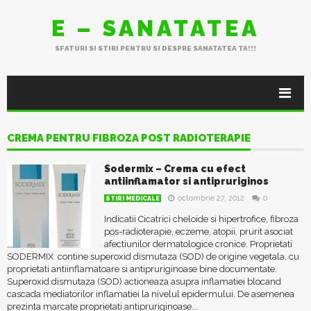
E – SANATATEA
SFATURI SI STIRI PENTRU SI DESPRE SANATATEA TA!!!
CREMA PENTRU FIBROZA POST RADIOTERAPIE
Sodermix – Crema cu efect
antiinflamator si antipruriginos
octombrie 27, 2012
0
STIRI MEDICALE
Indicatii Cicatrici cheloide si hipertrofice, fibroza
pos-radioterapie, eczeme, atopii, prurit asociat
afectiunilor dermatologice cronice. Proprietati
SODERMIX contine superoxid dismutaza (SOD) de origine vegetala, cu
proprietati antiinflamatoare si antipruriginoase bine documentate.
Superoxid dismutaza (SOD) actioneaza asupra inflamatiei blocand
cascada mediatorilor inflamatiei la nivelul epidermului. De asemenea
prezinta marcate proprietati antipruriginoase...