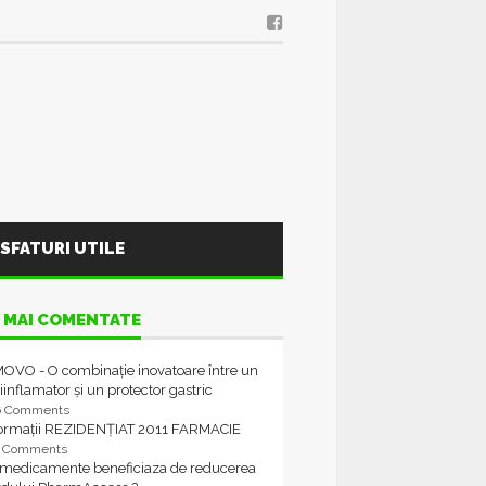
SFATURI UTILE
 MAI COMENTATE
OVO - O combinație inovatoare între un
iinflamator și un protector gastric
6 Comments
formații REZIDENȚIAT 2011 FARMACIE
4 Comments
 medicamente beneficiaza de reducerea