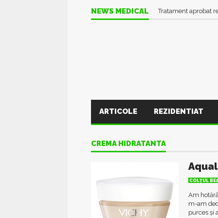
NEWS MEDICAL
Tratament aprobat r
ARTICOLE
REZIDENTIAT
CREMA HIDRATANTA
Aqual
COLŢUL BE
Am hotărât
m-am deci
purces şi 