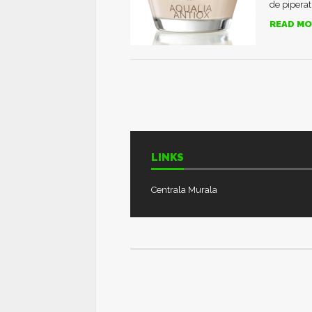
de piperat
READ MO
LINKS
Centrala Murala