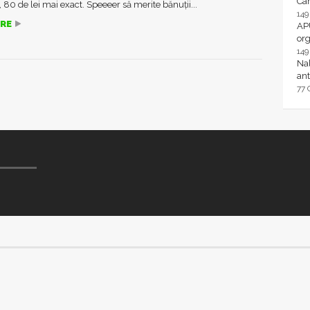
Ca
, 80 de lei mai exact. Speeeer să merite bănuţii...
14
RE
AP
or
14
Nal
ant
77