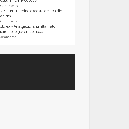
rdului PharmAccess ?
9 Comments
URETIN - Elimina excesul de apa din
ganism
9 Comments
dorex - Analgezic, antiinflamator,
ipiretic de generatie noua
 Comments