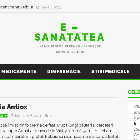
ecent pentru Riduri
mai 28, 2023
E –
SANATATEA
SFATURI SI STIRI PENTRU SI DESPRE
SANATATEA TA!!!
MEDICAMENTE
DIN FARMACIE
STIRI MEDICALE
CELE
ia Antiox
VIM
ant
februarie 8, 2011
0
AUTY
64
In
 să îmi schimb crema de faţă. După lungi căutări şi cercetări
16
s asupra Aqualia Antiox de la Vichy- cremă 50ml. Astfel am
Ce
am cumpărat-o … preţul, trebuie să recunosc, mi s-a părut destul