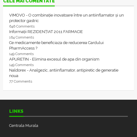
CELE MAI COMENTATE
VIMOVO - O combinație inovatoare între un antiinflamator și un
protector gastric
646 Comments
Informații REZIDENȚIAT 2011 FARMACIE
164 Comments
Ce medicamente beneficiaza de reducerea Cardului
PharmAccess ?
149 Comments
APURETIN - Elimina excesul de apa din organism
149 Comments
Naldorex - Analgezic, antiinflamator, antipiretic de generatie
noua
77 Comments
LINKS
Centrala Murala