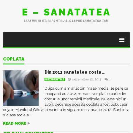
E – SANATATEA
SFATURI SI STIRI PENTRU SI DESPRE SANATATEA TA!!!
COPLATA
Din 2012 sanatatea costa…
decembrie 12, 2011
1
REZIDENTIAT
Dupa cum am aflat din mass-media, se pare ca
incepand cu 2012, romanii vor plati o parte din
costurile unor servicii medicale. Nu este niciun
zvon, deoarece aceasta coplata a fost publicata
deja in Monitorul Oficial si va intra în vigoare din ianuarie 2012. Sunt insa
si clase sociale...
READ MORE