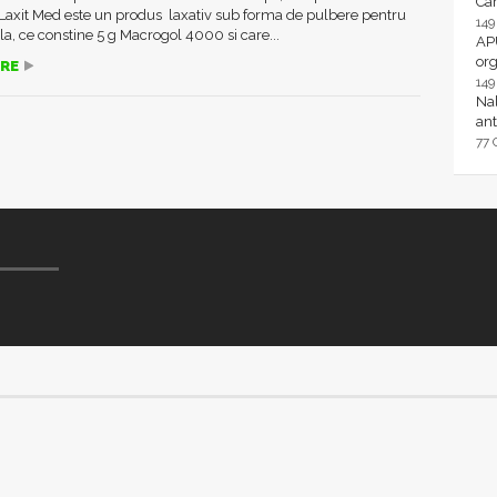
Ca
 Laxit Med este un produs laxativ sub forma de pulbere pentru
14
ala, ce constine 5 g Macrogol 4000 si care...
AP
or
RE
14
Nal
ant
77