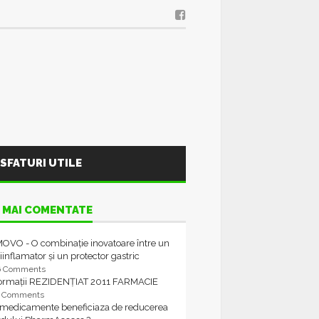
SFATURI UTILE
 MAI COMENTATE
OVO - O combinație inovatoare între un
iinflamator și un protector gastric
6 Comments
formații REZIDENȚIAT 2011 FARMACIE
4 Comments
 medicamente beneficiaza de reducerea