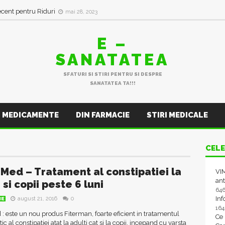
ecent pentru Riduri
mai 28, 2023
E –
SANATATEA
SFATURI SI STIRI PENTRU SI DESPRE
SANATATEA TA!!!
MEDICAMENTE
DIN FARMACIE
STIRI MEDICALE
CELE
 Med – Tratament al constipatiei la
VIM
ant
 si copii peste 6 luni
64
In
august 21, 2016
0
IE
16
: este un nou produs Fiterman, foarte eficient in tratamentul
Ce
 al constipatiei atat la adulti cat si la copii, incepand cu varsta