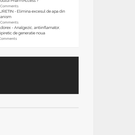
rdului PharmAccess ?
9 Comments
URETIN - Elimina excesul de apa din
ganism
9 Comments
dorex - Analgezic, antiinflamator,
ipiretic de generatie noua
 Comments