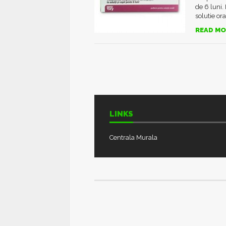
de 6 luni.
solutie or
READ MO
LINKS
Centrala Murala