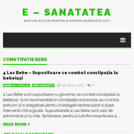
E – SANATATEA
SFATURI SI STIRI PENTRU SI DESPRE SANATATEA TA!!!
CONSTIPATIE BEBE
4 Lax Bebe – Supozitoare ce combat constipația la
bebeluși
aprilie 11, 2022
0
MAMA SI COPILUL
MEDICAMENTE
4 Lax Bebe sunt supozitoare cu glicerina, ce combat constipația la
bebeluși. Sunt recomandate în constipația ocazionala sau cronica,
precum și în pregatirea pentru investigatii rectoscopice si dupa
interventii chirurgicale. Supozitoarele 4 Lax Bebe sunt usor de
administrat și nu irita. Se folosesc pentru a lubrifia masa fecala și...
READ MORE