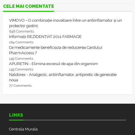
CELE MAI COMENTATE
VIMOVO - O combinație inovatoare între un antiinflamator și un
protector gastric
646 Comments
Informații REZIDENȚIAT 2011 FARMACIE
164 Comments
Ce medicamente beneficiaza de reducerea Cardului
PharmAccess ?
149 Comments
APURETIN - Elimina excesul de apa din organism
149 Comments
Naldorex - Analgezic, antiinflamator, antipiretic de generatie
noua
77 Comments
LINKS
Centrala Murala