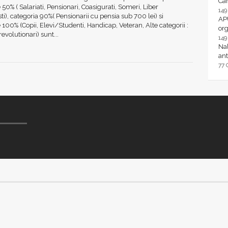
Ca
e 50% ( Salariati, Pensionari, Coasigurati, Someri, Liber
14
sti), categoria 90%( Pensionarii cu pensia sub 700 lei) si
AP
e 100% (Copii, Elevi/Studenti, Handicap, Veteran, Alte categorii :
or
revolutionari) sunt...
14
Nal
ant
77