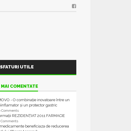
SFATURI UTILE
 MAI COMENTATE
OVO - O combinație inovatoare între un
iinflamator și un protector gastric
6 Comments
formații REZIDENȚIAT 2011 FARMACIE
4 Comments
 medicamente beneficiaza de reducerea