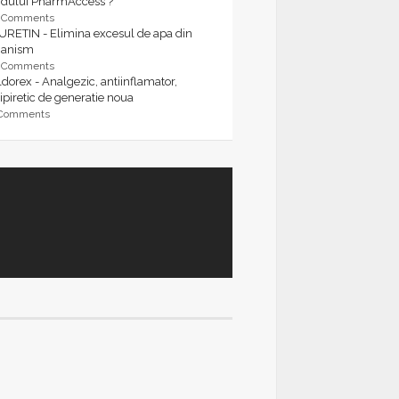
rdului PharmAccess ?
9 Comments
URETIN - Elimina excesul de apa din
ganism
9 Comments
dorex - Analgezic, antiinflamator,
ipiretic de generatie noua
 Comments