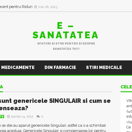
ecent pentru Riduri
mai 28, 2023
E –
SANATATEA
SFATURI SI STIRI PENTRU SI DESPRE
SANATATEA TA!!!
MEDICAMENTE
DIN FARMACIE
STIRI MEDICALE
A
CELE
sunt genericele SINGULAIR si cum se
VIM
ant
enseaza?
64
In
aprilie 14, 2012
0
TE
16
e stie au aparut genericele Singulair, astfel ca s-a schimbat
Ce
ea acestuia. Genericele Singulair si compensarea lor pentru