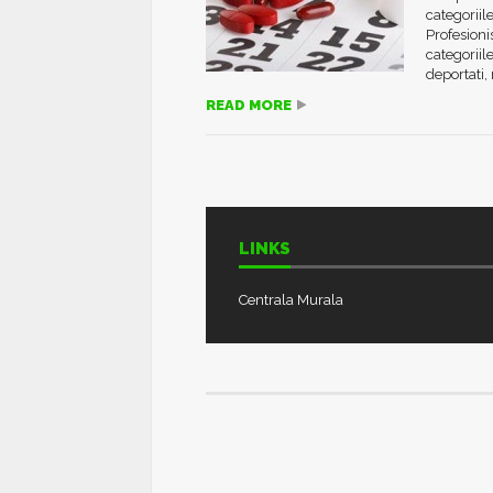
categoriil
Profesioni
categoriil
deportati, 
READ MORE
LINKS
Centrala Murala