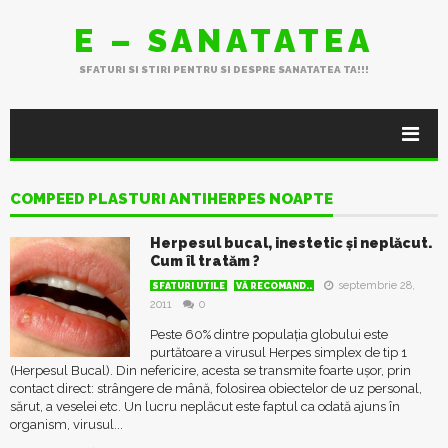
E – SANATATEA
SFATURI SI STIRI PENTRU SI DESPRE SANATATEA TA!!!
COMPEED PLASTURI ANTIHERPES NOAPTE
Herpesul bucal, inestetic și neplăcut.
Cum îl tratăm ?
septembrie 28,
SFATURI UTILE
VĂ RECOMAND..
2011
0
Peste 60% dintre populația globului este
purtătoare a virusul Herpes simplex de tip 1
(Herpesul Bucal). Din nefericire, acesta se transmite foarte ușor, prin
contact direct: strângere de mână, folosirea obiectelor de uz personal,
sărut, a veselei etc. Un lucru neplăcut este faptul ca odată ajuns în
organism, virusul...