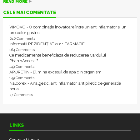
READ MORE
CELE MAI COMENTATE
VIMOVO - O combinație inovatoare între un antiinflamator și un
protector gastric
646 Comments
Informații REZIDENȚIAT 2011 FARMACIE
164 Comments
Ce medicamente beneficiaza de reducerea Cardului
PharmAccess ?
149 Comments
APURETIN - Elimina excesul de apa din organism
149 Comments
Naldorex - Analgezic, antiinflamator, antipiretic de generatie
noua
77 Comments
LINKS
Centrala Murala