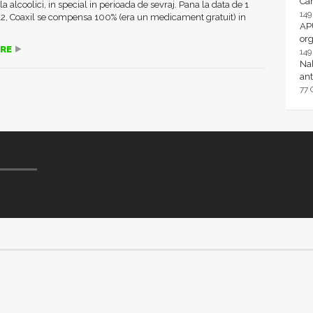
Ca
la alcoolici, in special in perioada de sevraj. Pana la data de 1
14
12, Coaxil se compensa 100% (era un medicament gratuit) in
AP
or
RE
14
Nal
ant
77