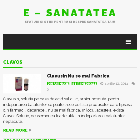
E – SANATATEA
SFATURI SI STIRI PENTRU SI DESPRE SANATATEA TA!!!
CLAVOS
Clavusin Nu se mai Fabrica
aprilie 12, 2014
DIN FARMACIE
STIRI MEDICALE
0
Clavusin, solutia pe baza de acid salicilic, arhicunoscuta pentru
indepartarea bataturilor se poate trece pe lista produselor care lipsesc
din farmacii, deoarece .. nu se mai fabrica. In locul acesteia, exista
Clavos Solutie, deasemenea foarte utila in indepartarea bataturilor
neplacute.
READ MORE