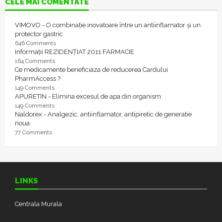
CELE MAI COMENTATE
VIMOVO - O combinație inovatoare între un antiinflamator și un
protector gastric
646 Comments
Informații REZIDENȚIAT 2011 FARMACIE
164 Comments
Ce medicamente beneficiaza de reducerea Cardului
PharmAccess ?
149 Comments
APURETIN - Elimina excesul de apa din organism
149 Comments
Naldorex - Analgezic, antiinflamator, antipiretic de generatie
noua
77 Comments
LINKS
Centrala Murala