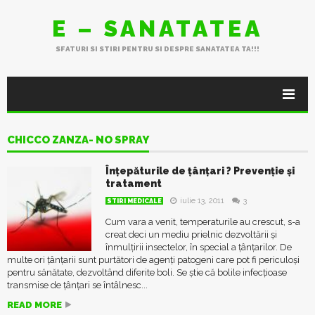
E – SANATATEA
SFATURI SI STIRI PENTRU SI DESPRE SANATATEA TA!!!
CHICCO ZANZA- NO SPRAY
Înțepăturile de țânțari ? Prevenție și
tratament
iulie 13, 2011
3
STIRI MEDICALE
Cum vara a venit, temperaturile au crescut, s-a
creat deci un mediu prielnic dezvoltării și
înmulțirii insectelor, în special a țânțarilor. De
multe ori țânțarii sunt purtători de agenți patogeni care pot fi periculoși
pentru sănătate, dezvoltând diferite boli. Se știe că bolile infecţioase
transmise de ţânţari se întâlnesc...
READ MORE