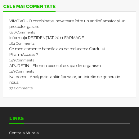
CELE MAI COMENTATE
VIMOVO - O combinație inovatoare între un antiinflamator și un
protector gastric
646 Comments
Informații REZIDENȚIAT 2011 FARMACIE
164 Comments
Ce medicamente beneficiaza de reducerea Cardului
PharmAccess ?
149 Comments
APURETIN - Elimina excesul de apa din organism
149 Comments
Naldorex - Analgezic, antiinflamator, antipiretic de generatie
noua
77 Comments
LINKS
Centrala Murala