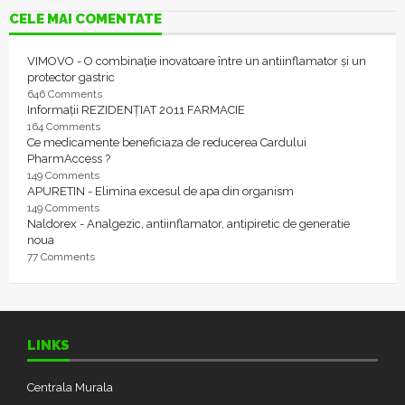
CELE MAI COMENTATE
VIMOVO - O combinație inovatoare între un antiinflamator și un
protector gastric
646 Comments
Informații REZIDENȚIAT 2011 FARMACIE
164 Comments
Ce medicamente beneficiaza de reducerea Cardului
PharmAccess ?
149 Comments
APURETIN - Elimina excesul de apa din organism
149 Comments
Naldorex - Analgezic, antiinflamator, antipiretic de generatie
noua
77 Comments
LINKS
Centrala Murala