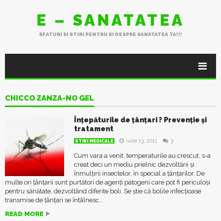
E – SANATATEA
SFATURI SI STIRI PENTRU SI DESPRE SANATATEA TA!!!
CHICCO ZANZA-NO GEL
Înțepăturile de țânțari ? Prevenție și
tratament
iulie 13, 2011
3
STIRI MEDICALE
Cum vara a venit, temperaturile au crescut, s-a
creat deci un mediu prielnic dezvoltării și
înmulțirii insectelor, în special a țânțarilor. De
multe ori țânțarii sunt purtători de agenți patogeni care pot fi periculoși
pentru sănătate, dezvoltând diferite boli. Se știe că bolile infecţioase
transmise de ţânţari se întâlnesc...
READ MORE