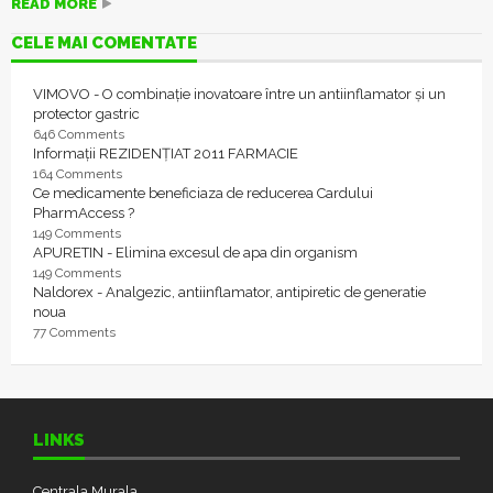
READ MORE
CELE MAI COMENTATE
VIMOVO - O combinație inovatoare între un antiinflamator și un
protector gastric
646 Comments
Informații REZIDENȚIAT 2011 FARMACIE
164 Comments
Ce medicamente beneficiaza de reducerea Cardului
PharmAccess ?
149 Comments
APURETIN - Elimina excesul de apa din organism
149 Comments
Naldorex - Analgezic, antiinflamator, antipiretic de generatie
noua
77 Comments
LINKS
Centrala Murala