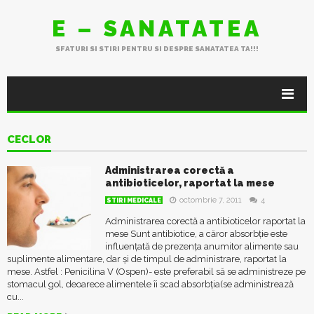
E – SANATATEA
SFATURI SI STIRI PENTRU SI DESPRE SANATATEA TA!!!
CECLOR
Administrarea corectă a
antibioticelor, raportat la mese
octombrie 7, 2011
4
STIRI MEDICALE
Administrarea corectă a antibioticelor raportat la
mese Sunt antibiotice, a căror absorbție este
influențată de prezența anumitor alimente sau
suplimente alimentare, dar și de timpul de administrare, raportat la
mese. Astfel : Penicilina V (Ospen)- este preferabil să se administreze pe
stomacul gol, deoarece alimentele îi scad absorbția(se administrează
cu...