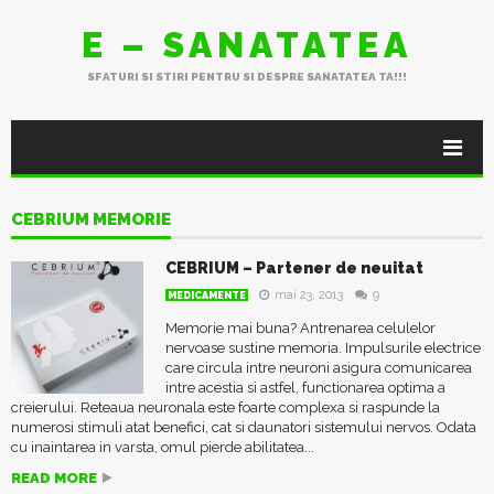
E – SANATATEA
SFATURI SI STIRI PENTRU SI DESPRE SANATATEA TA!!!
CEBRIUM MEMORIE
CEBRIUM – Partener de neuitat
mai 23, 2013
9
MEDICAMENTE
Memorie mai buna? Antrenarea celulelor
nervoase sustine memoria. Impulsurile electrice
care circula intre neuroni asigura comunicarea
intre acestia si astfel, functionarea optima a
creierului. Reteaua neuronala este foarte complexa si raspunde la
numerosi stimuli atat benefici, cat si daunatori sistemului nervos. Odata
cu inaintarea in varsta, omul pierde abilitatea...
READ MORE