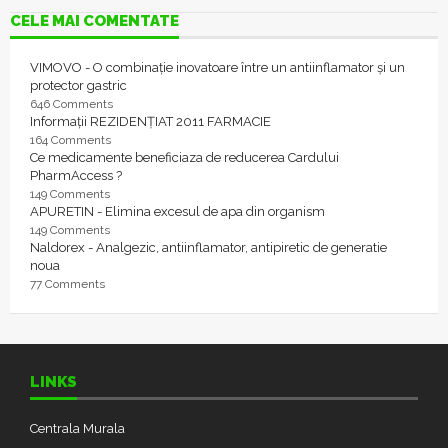
CELE MAI COMENTATE
VIMOVO - O combinație inovatoare între un antiinflamator și un
protector gastric
646 Comments
Informații REZIDENȚIAT 2011 FARMACIE
164 Comments
Ce medicamente beneficiaza de reducerea Cardului
PharmAccess ?
149 Comments
APURETIN - Elimina excesul de apa din organism
149 Comments
Naldorex - Analgezic, antiinflamator, antipiretic de generatie
noua
77 Comments
LINKS
Centrala Murala