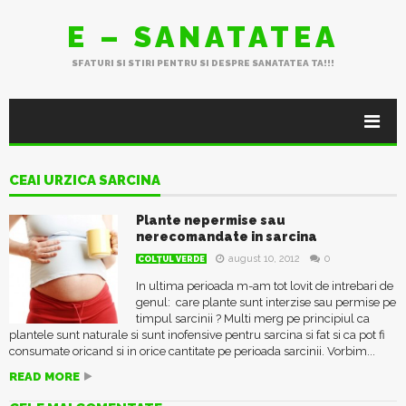
E – SANATATEA
SFATURI SI STIRI PENTRU SI DESPRE SANATATEA TA!!!
CEAI URZICA SARCINA
Plante nepermise sau
nerecomandate in sarcina
august 10, 2012
0
COLŢUL VERDE
In ultima perioada m-am tot lovit de intrebari de
genul: care plante sunt interzise sau permise pe
timpul sarcinii ? Multi merg pe principiul ca
plantele sunt naturale si sunt inofensive pentru sarcina si fat si ca pot fi
consumate oricand si in orice cantitate pe perioada sarcinii. Vorbim...
READ MORE