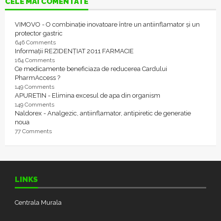
CELE MAI COMENTATE
VIMOVO - O combinație inovatoare între un antiinflamator și un
protector gastric
646 Comments
Informații REZIDENȚIAT 2011 FARMACIE
164 Comments
Ce medicamente beneficiaza de reducerea Cardului
PharmAccess ?
149 Comments
APURETIN - Elimina excesul de apa din organism
149 Comments
Naldorex - Analgezic, antiinflamator, antipiretic de generatie
noua
77 Comments
LINKS
Centrala Murala