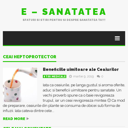
E – SANATATEA
SFATURI SI STIRI PENTRU SI DESPRE SANATATEA TA!!!
CEAI HEPTOPROTECTOR
Beneficiile uimitoare ale Ceaiurilor
martie 9, 2019
0
STIRI MEDICALE
Iata ca ceaiurile, pe langa gustul si aroma oferite,
aduc si beneficii uimitoare pentru sanatate. Un
vechi proverb spune ca o baie revigoreaza
trupul, iar un ceai revigoreaza mintea 🙂 Ca mod
de preparare, ceaiurile din plante se consuma de obicei sub forma de
infuzii. Iata cateva dintre cele...
READ MORE