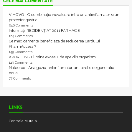
CELE MAI COMENTATE
VIMOVO - O combinație inovatoare între un antiinflamator și un
protector gastric
646 Comments
Informații REZIDENȚIAT 2011 FARMACIE
164 Comments
Ce medicamente beneficiaza de reducerea Cardului
PharmAccess ?
149 Comments
APURETIN - Elimina excesul de apa din organism
149 Comments
Naldorex - Analgezic, antiinflamator, antipiretic de generatie
noua
77 Comments
LINKS
Centrala Murala