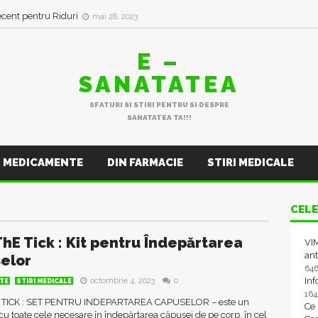
ecent pentru Riduri
mai 28, 2023
E –
SANATATEA
SFATURI SI STIRI PENTRU SI DESPRE
SANATATEA TA!!!
MEDICAMENTE
DIN FARMACIE
STIRI MEDICALE
CELE
ThE Tick : Kit pentru Îndepărtarea
VIM
ant
elor
64
In
octombrie 4, 2023
0
TE
STIRI MEDICALE
16
 TICK : SET PENTRU INDEPARTAREA CAPUSELOR – este un
Ce
 cu toate cele necesare în îndepărtarea căpușei de pe corp, în cel