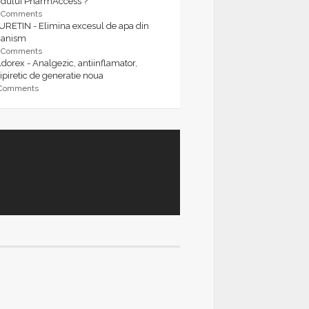
rdului PharmAccess ?
9 Comments
URETIN - Elimina excesul de apa din
ganism
9 Comments
dorex - Analgezic, antiinflamator,
ipiretic de generatie noua
 Comments