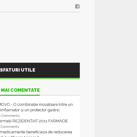
SFATURI UTILE
 MAI COMENTATE
OVO - O combinație inovatoare între un
iinflamator și un protector gastric
6 Comments
formații REZIDENȚIAT 2011 FARMACIE
4 Comments
 medicamente beneficiaza de reducerea