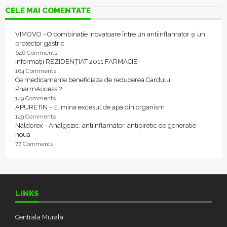
CELE MAI COMENTATE
VIMOVO - O combinație inovatoare între un antiinflamator și un
protector gastric
646 Comments
Informații REZIDENȚIAT 2011 FARMACIE
164 Comments
Ce medicamente beneficiaza de reducerea Cardului
PharmAccess ?
149 Comments
APURETIN - Elimina excesul de apa din organism
149 Comments
Naldorex - Analgezic, antiinflamator, antipiretic de generatie
noua
77 Comments
LINKS
Centrala Murala