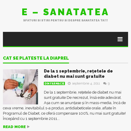
E – SANATATEA
SFATURI SI STIRI PENTRU SI DESPRE SANATATEA TA!!!
CAT SE PLATESTE LA DIAPREL
De la 1 septembrie, rețetele de
diabet nu mai sunt gratuite
septembrie 4, 2011
9
DIN FARMACIE
De la 1 septembrie, rețetele de diabet nu mai
sunt gratuite De necrezut, însă este adevărat.
Așa cum se anunțase și în mass-media, încă de
ceva vreme, inevitabilul s-a produs..antidiabeticele orale, aflate în
Programul de Diabet, ce oferă compensare 100%, nu mai sunt gratuite!
Începând cu 1 septembrie 2011...
READ MORE