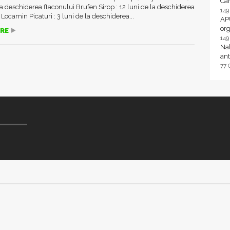
Ca
la deschiderea flaconului Brufen Sirop : 12 luni de la deschiderea
14
 Locamin Picaturi : 3 luni de la deschiderea...
AP
or
RE
14
Nal
ant
77