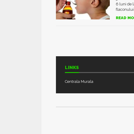
6 luni de 
flaconului
READ MO
LINKS
Centrala Murala