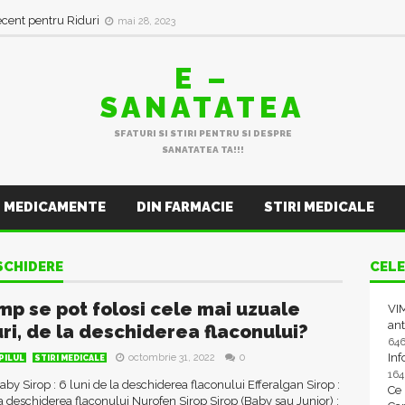
ecent pentru Riduri
mai 28, 2023
E –
SANATATEA
SFATURI SI STIRI PENTRU SI DESPRE
SANATATEA TA!!!
MEDICAMENTE
DIN FARMACIE
STIRI MEDICALE
ESCHIDERE
CELE
imp se pot folosi cele mai uzuale
VIM
ant
uri, de la deschiderea flaconului?
64
In
octombrie 31, 2022
0
PILUL
STIRI MEDICALE
16
by Sirop : 6 luni de la deschiderea flaconului Efferalgan Sirop :
Ce
la deschiderea flaconului Nurofen Sirop Sirop (Baby sau Junior) :