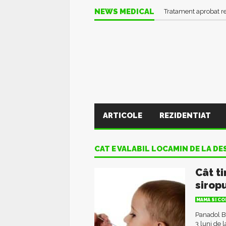
NEWS MEDICAL
Tratament aprobat r
ARTICOLE
REZIDENTIAT
CAT E VALABIL LOCAMIN DE LA D
Cât t
sirop
MAMA SI CO
Panadol Ba
3 luni de 