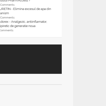
rdului PharmAccess ?
9 Comments
URETIN - Elimina excesul de apa din
ganism
9 Comments
dorex - Analgezic, antiinflamator,
ipiretic de generatie noua
 Comments