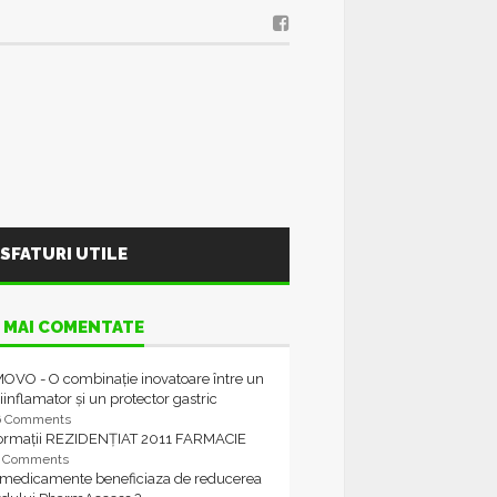
SFATURI UTILE
 MAI COMENTATE
OVO - O combinație inovatoare între un
iinflamator și un protector gastric
6 Comments
formații REZIDENȚIAT 2011 FARMACIE
4 Comments
 medicamente beneficiaza de reducerea