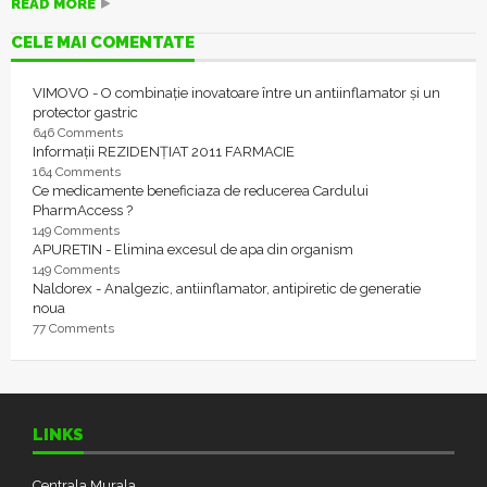
READ MORE
CELE MAI COMENTATE
VIMOVO - O combinație inovatoare între un antiinflamator și un
protector gastric
646 Comments
Informații REZIDENȚIAT 2011 FARMACIE
164 Comments
Ce medicamente beneficiaza de reducerea Cardului
PharmAccess ?
149 Comments
APURETIN - Elimina excesul de apa din organism
149 Comments
Naldorex - Analgezic, antiinflamator, antipiretic de generatie
noua
77 Comments
LINKS
Centrala Murala